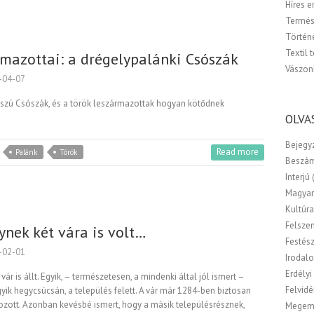
Híres 
Termés
Történ
Textil 
mazottai: a drégelypalánki Csószák
Vászon
-04-07
szú Csószák, és a török leszármazottak hogyan kötődnek
OLVA
Bejegy
Read more
Palánk
Török
Beszá
Interjú
Magyar
Kultúr
Felsze
ynek két vára is volt…
Festés
-02-01
Irodal
Erdélyi
r is állt. Egyik, – természetesen, a mindenki által jól ismert –
Felvidé
yik hegycsúcsán, a település felett. A vár már 1284-ben biztosan
tozott. Azonban kevésbé ismert, hogy a másik településrésznek,
Megem