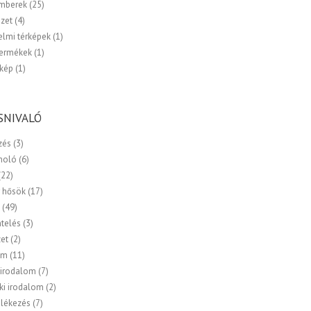
emberek
(25)
zet
(4)
elmi térképek
(1)
termékek
(1)
kép
(1)
SNIVALÓ
zés
(3)
moló
(6)
(22)
 hősök
(17)
a
(49)
ntelés
(3)
zet
(2)
om
(11)
 irodalom
(7)
ki irodalom
(2)
lékezés
(7)