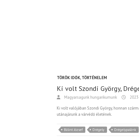
TÖRÖK IDŐK
,
TÖRTÉNELEM
Ki volt Szondi György, Dré
Magyarsagunk hungarikumunk
2023
Ki volt valójában Szondi György, honnan szárma
utánajárunk a várvédő életének.
Bálint József
Drégely
Drégelypalánk