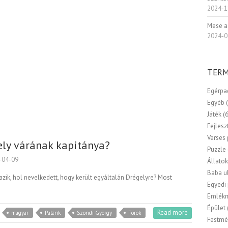
2024-1
Mese a
2024-0
TERM
Egérpa
Egyéb
Játék
(
Fejlesz
Verses
gely várának kapitánya?
Puzzle
-04-09
Állato
Baba u
zik, hol nevelkedett, hogy került egyáltalán Drégelyre? Most
Egyedi
Emlék
Épület
Read more
magyar
Palánk
Szondi György
Török
Festmé