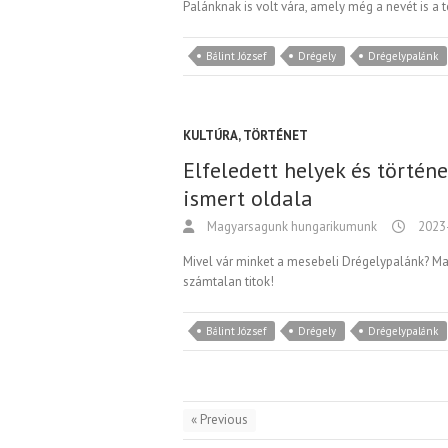
Palánknak is volt vára, amely még a nevét is a 
Bálint József
Drégely
Drégelypalánk
KULTÚRA
,
TÖRTÉNET
Elfeledett helyek és történ
ismert oldala
Magyarsagunk hungarikumunk
2023
Mivel vár minket a mesebeli Drégelypalánk? M
számtalan titok!
Bálint József
Drégely
Drégelypalánk
« Previous