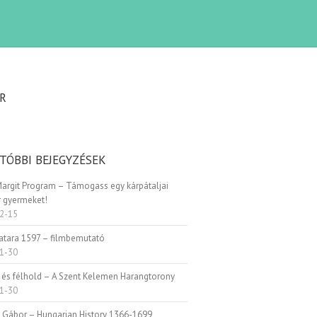
R
TÓBBI BEJEGYZÉSEK
Margit Program – Támogass egy kárpátaljai
 gyermeket!
2-15
Patara 1597 – filmbemutató
1-30
 és félhold – A Szent Kelemen Harangtorony
1-30
i Gábor – Hungarian History 1366-1699