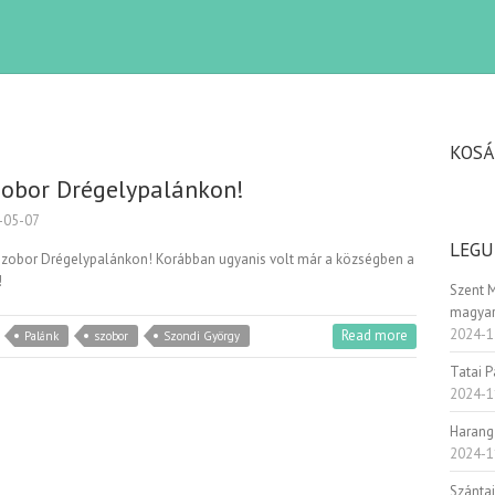
KOSÁ
zobor Drégelypalánkon!
-05-07
LEGU
-szobor Drégelypalánkon! Korábban ugyanis volt már a községben a
!
Szent 
magyar
2024-1
Read more
Palánk
szobor
Szondi György
Tatai 
2024-1
Harang
2024-1
Szánta