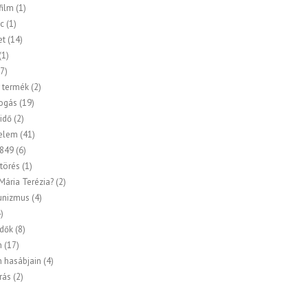
ilm
(1)
c
(1)
et
(14)
(1)
7)
 termék
(2)
ogás
(19)
idő
(2)
elem
(41)
849
(6)
törés
(1)
 Mária Terézia?
(2)
nizmus
(4)
)
idők
(8)
n
(17)
n hasábjain
(4)
rás
(2)