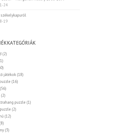
1-24
 székelykapuról
8-19
ÉKKATEGÓRIÁK
d
(2)
(1)
60)
tő játékok
(18)
 puzzle
(16)
(56)
k
(2)
ltrahang puzzle
(1)
 puzzle
(2)
mű
(12)
(8)
ny
(3)