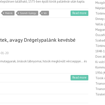
településen található, 1575-ben épült török palánkvár után kapta.
Mozgóf
Néptán
Read more
Palánk
Szondi György
Vár
Történ
Ünnep
Vallás
(
Magyar
Összef
etek, avagy Drégelypalánk kevésbé
Szabad
Történ
1848-1
-01-20
Doni át
amutagyarak, óriások lábnyomai, hősök megkövült vércseppjei… és
Ki volt
Kommu
1956
(4
Read more
Török 
Triano
Triano
Túraleí