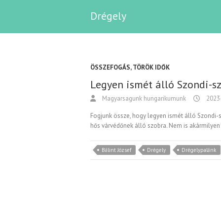
Drégely
ÖSSZEFOGÁS
,
TÖRÖK IDŐK
Legyen ismét álló Szondi-s
Magyarsagunk hungarikumunk
2023
Fogjunk össze, hogy legyen ismét álló Szondi
hős várvédőnek álló szobra. Nem is akármilyen
Bálint József
Drégely
Drégelypalánk