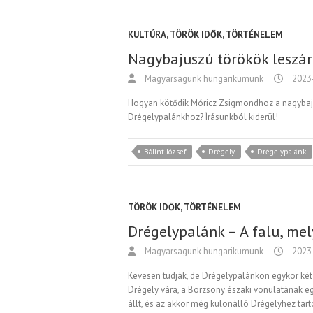
KULTÚRA
,
TÖRÖK IDŐK
,
TÖRTÉNELEM
Nagybajuszú törökök leszár
Magyarsagunk hungarikumunk
2023
Hogyan kötődik Móricz Zsigmondhoz a nagybaj
Drégelypalánkhoz? Írásunkból kiderül!
Bálint József
Drégely
Drégelypalánk
TÖRÖK IDŐK
,
TÖRTÉNELEM
Drégelypalánk – A falu, mel
Magyarsagunk hungarikumunk
2023
Kevesen tudják, de Drégelypalánkon egykor két vá
Drégely vára, a Börzsöny északi vonulatának eg
állt, és az akkor még különálló Drégelyhez tar