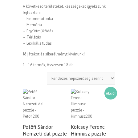
A következő területeket, készségeket igyekszünk
fejleszteni:
– Finommotorika
– Memória
– Együttműködés
– Térlátás
– Lexikális tudás
Jó játékot és sikerélményt kívánunk!
Sorted
1–16 termék, összesen 18 db
by
popularity
Akció!
Petőfi Sándor
Kölcsey Ferenc
Nemzeti dal puzzle
Himnusz puzzle