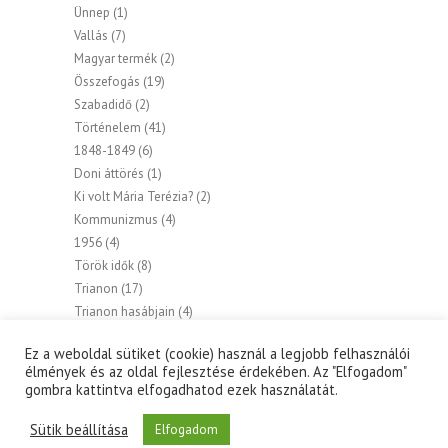
Ünnep
(1)
Vallás
(7)
Magyar termék
(2)
Összefogás
(19)
Szabadidő
(2)
Történelem
(41)
1848-1849
(6)
Doni áttörés
(1)
Ki volt Mária Terézia?
(2)
Kommunizmus
(4)
1956
(4)
Török idők
(8)
Trianon
(17)
Trianon hasábjain
(4)
Túraleírás
(2)
Ez a weboldal sütiket (cookie) használ a legjobb felhasználói
élmények és az oldal fejlesztése érdekében. Az "Elfogadom"
gombra kattintva elfogadhatod ezek használatát.
Sütik beállítása
Elfogadom