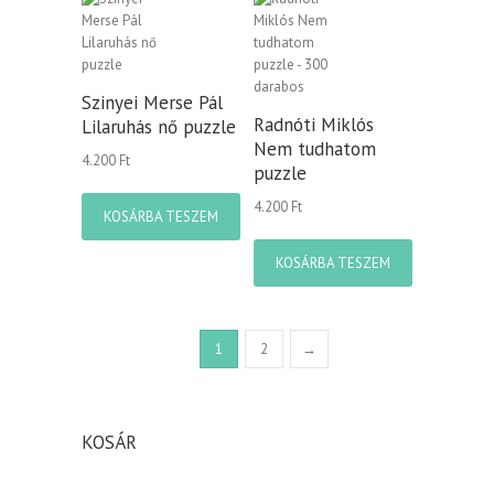
Szinyei Merse Pál
Radnóti Miklós
Lilaruhás nő puzzle
Nem tudhatom
4.200
Ft
puzzle
4.200
Ft
KOSÁRBA TESZEM
KOSÁRBA TESZEM
1
2
→
KOSÁR