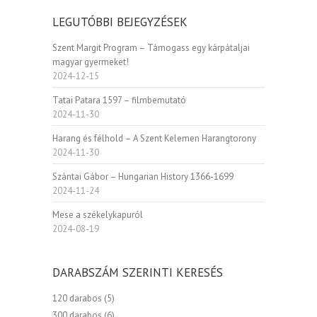
LEGUTÓBBI BEJEGYZÉSEK
Szent Margit Program – Támogass egy kárpátaljai
magyar gyermeket!
2024-12-15
Tatai Patara 1597 – filmbemutató
2024-11-30
Harang és félhold – A Szent Kelemen Harangtorony
2024-11-30
Szántai Gábor – Hungarian History 1366-1699
2024-11-24
Mese a székelykapuról
2024-08-19
DARABSZÁM SZERINTI KERESÉS
120 darabos
(5)
300 darabos
(6)