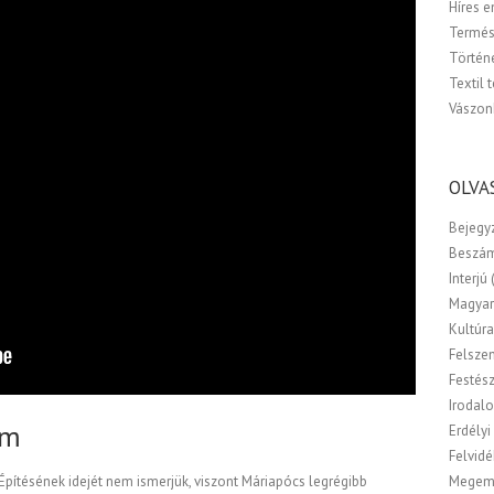
Híres 
Termés
Történ
Textil 
Vászon
OLVA
Bejegy
Beszá
Interjú
Magyar
Kultúr
Felsze
Festés
Irodal
om
Erdélyi
Felvidé
pítésének idejét nem ismerjük, viszont Máriapócs legrégibb
Megem