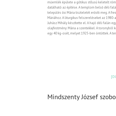
műemlék épülete a gótikus stílusú keletelt róma
datálható az építése. A templom belső déli falá
település ősi Mária tiszteletét erősíti meg. A f
Máriához. A liturgikus felszereléseket az 1980-
Juhász Mihály készítette el. A hajó déli falán 
olajfestmény: Mária a szentekkel. A toronyból k
egy 40 kg-osét, melyet 1925-ben öntöttek. A t
[D
Mindszenty József szobo