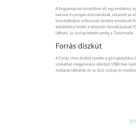
A Kegytemplom közelében áll egy emlékmű, egy 
katonai és polgári áldozatoknak, valamint az el
bronztáblákon a felsorolt nevekre emlékszik M
emléktábla hirdeti a település fennállásának 6
látható, az oszlop tetején pedig a Turulmadár.
Forrás díszkút
A Forrás című díszkút szintén a görögkatolikus
szokatlan megjelenésű alkotást 1988-ban Győrf
madarak láthatók, és az alsó oszlop és medenc
[D