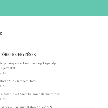
R
TÓBBI BEJEGYZÉSEK
Margit Program – Támogass egy kárpátaljai
 gyermeket!
2-15
Patara 1597 – filmbemutató
1-30
 és félhold – A Szent Kelemen Harangtorony
1-30
i Gábor – Hungarian History 1366-1699