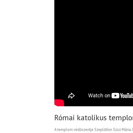
Római katolikus templ
A templom védőszentje Szeplőtlen Szűz Mária. É