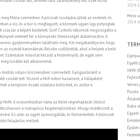
alan csodát tett, aminek hála zarándokhely lett. Ezek közül
2024-1
Mese a
meg Mária szemeiben. A pócsiak csodájára jártak az esetnek, és
2024-0
ban a víz, és a bor is megfagyott, a könnyek ugyan úgy potyogtak.
rák császár a képért küldetett. Gróf Corbelli tábornok megvizsgálta a
könyvet vetetett fel a könnyezés hitelességét alátámasztva. A
venesi-gyűjteményében található meg. Azt megakadályozni, hogy
TERM
len az osztrák katonáknak. Bécsbe szállították, ahol a helyiek a belé
lmet. Számtalan másolat készült a festményről, de egyik sem
Egérpa
t még további két alkalommal.
Egyéb
Játék
(
 András súlyos köszvényben szenvedett. Gyógyulásáért a
Fejlesz
bb csodát tett. Viszont a férfi mikor hazament, a hálájaként
Verses
éhek a templom északi oldalára költöztek, és azóta is
Puzzle
Állato
aji férfit. A siralomházban várta az ítélet végrehajtását. Utolsó
Baba u
mádkozhasson a máriapócsi kegytemplomban. Ahogy imádkozott a
Egyedi
ésére. Ez után az ügyét újravizsgálták, és felmentették. A bilincsek
Emlék
bbi felajánlás mellett.
Épület
Festmé