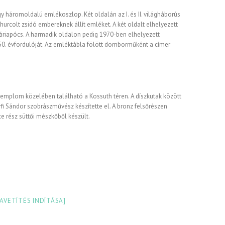
háromoldalú emlékoszlop. Két oldalán az I. és II. világháborús
hurcolt zsidó embereknek állít emléket. A két oldalt elhelyezett
áriapócs. A harmadik oldalon pedig 1970-ben elhelyezett
50. évfordulóját. Az emléktábla fölött domborműként a címer
 templom közelében található a Kossuth téren. A díszkutak között
i Sándor szobrászművész készítette el. A bronz felsőrészen
e rész süttői mészkőből készült.
IAVETÍTÉS INDÍTÁSA]