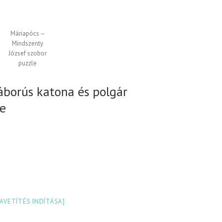
Máriapócs –
Mindszenty
József szobor
puzzle
gháborús katona és polgár
e
IAVETÍTÉS INDÍTÁSA]