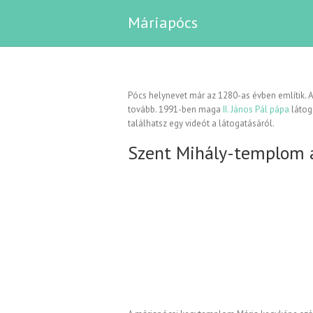
Máriapócs
Pócs helynevet már az 1280-as évben említik. 
tovább. 1991-ben maga
II. János Pál pápa
látoga
találhatsz egy videót a látogatásáról.
Szent Mihály-templom 