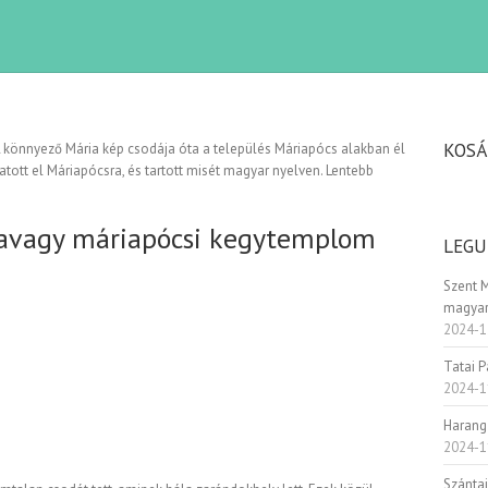
KOSÁ
A könnyező Mária kép csodája óta a település Máriapócs alakban él
tott el Máriapócsra, és tartott misét magyar nyelven. Lentebb
avagy máriapócsi kegytemplom
LEGU
Szent 
magyar
2024-1
Tatai 
2024-1
Harang
2024-1
Szánta