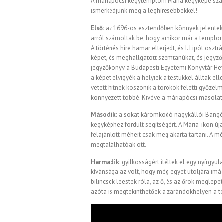
A máriapócsi kegytemplom Mária kegyképe számt
ismerkedjünk meg a leghíresebbekkel!
Első:
az 1696-os esztendőben könnyek jelentek 
arról számoltak be, hogy amikor már a templom
A történés híre hamar elterjedt, és I. Lipót oszt
képet, és meghallgatott szemtanúkat, és jegyző
jegyzőkönyv a Budapesti Egyetemi Könyvtár He
a képet elvigyék a helyiek a testükkel álltak el
vetett hitnek köszönik a törökök feletti győze
könnyezett többé. Kivéve a máriapócsi másola
Második:
a sokat káromkodó nagykállói Bangó
kegyképhez fordult segítségért. A Mária-ikon úja
felajánlott méheit csak meg akarta tartani. A m
megtalálhatóak ott.
Harmadik
: gyilkosságért ítéltek el egy nyírgyul
kívánsága az volt, hogy még egyet utoljára i
bilincsek leestek róla, az ő, és az őrök meglepet
azóta is megtekinthetőek a zarándokhelyen a tö