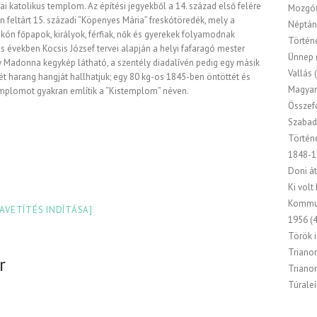
i katolikus templom. Az építési jegyekből a 14. század első felére
Mozgóf
n feltárt 15. századi “Köpenyes Mária” freskótöredék, mely a
Néptán
reskón főpapok, királyok, férfiak, nők és gyerekek folyamodnak
Történ
as években Kocsis József tervei alapján a helyi fafaragó mester
Ünnep
egy Madonna kegykép látható, a szentély diadalívén pedig egy másik
Vallás
(
ét harang hangját hallhatjuk; egy 80 kg-os 1845-ben öntöttét és
Magyar
emplomot gyakran említik a “Kistemplom” néven.
Összef
Szabad
Történ
1848-1
Doni át
Ki volt
Kommu
IAVETÍTÉS INDÍTÁSA]
1956
(4
Török 
Triano
r
Triano
Túraleí