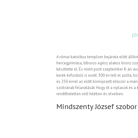
[D
A római katolikus templom bejárata előtt állíto
hercegprímása, bíboros egész alakos bronz szo
készítette el. És miért pont szeptember 8-án av
kerek évforduló is esett. 300 év telt el azóta,
és 250 évvel az előtt könnyezett először a mári
szobrának felavatását. Hogy őt a nyilasok és 
rendíthetetlen volt hitében és elveiben.
Mindszenty József szobor