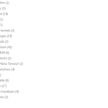
ilm
(1)
c
(1)
et
(14)
(1)
7)
 termék
(2)
ogás
(19)
idő
(2)
elem
(41)
849
(6)
törés
(1)
 Mária Terézia?
(2)
nizmus
(4)
)
idők
(8)
n
(17)
n hasábjain
(4)
rás
(2)