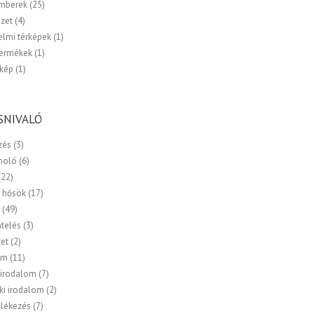
emberek
(25)
zet
(4)
elmi térképek
(1)
termékek
(1)
kép
(1)
SNIVALÓ
zés
(3)
moló
(6)
(22)
 hősök
(17)
a
(49)
ntelés
(3)
zet
(2)
om
(11)
 irodalom
(7)
ki irodalom
(2)
lékezés
(7)