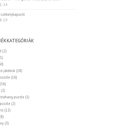
1-24
 székelykapuról
8-19
ÉKKATEGÓRIÁK
d
(2)
(1)
60)
tő játékok
(18)
 puzzle
(16)
(56)
k
(2)
ltrahang puzzle
(1)
 puzzle
(2)
mű
(12)
(8)
ny
(3)