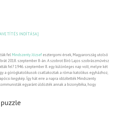
IAVETÍTÉS INDÍTÁSA]
tták fel
Mindszenty József
esztergomi érsek, Magyarország utolsó
brát 2018. szeptember 8-án. A szobrot Bíró Lajos szobrászművész
atták fel? 1946. szeptember 8. egy különleges nap volt, melyre két
 hogy a görögkatolikusok csatlakoztak a római katolikus egyházhoz,
apócsi kegykép. Így hát erre a napra időzítették Mindszenty
a kommunisták egyaránt üldözték annak a bizonyítéka, hogy
 puzzle