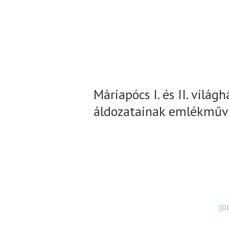
Máriapócs I. és II. vilá
áldozatainak emlékműv
[D