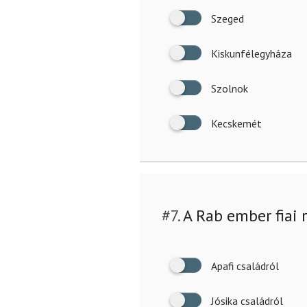
Szeged
Kiskunfélegyháza
Szolnok
Kecskemét
#7.
A Rab ember fiai r
Apafi családról
Jósika családról