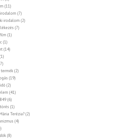
om
(11)
 irodalom
(7)
ki irodalom
(2)
lékezés
(7)
ilm
(1)
c
(1)
et
(14)
(1)
7)
 termék
(2)
ogás
(19)
idő
(2)
elem
(41)
849
(6)
törés
(1)
 Mária Terézia?
(2)
nizmus
(4)
)
idők
(8)