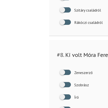
Szitáry családról
Rákóczi családról
#8.
Ki volt Móra Fer
Zeneszerző
Szobrász
Író