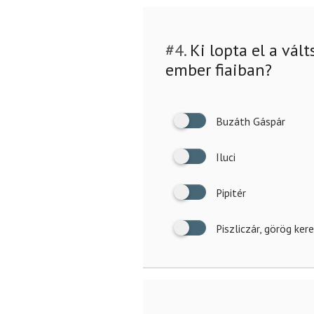
#4.
Ki lopta el a vált
ember fiaiban?
Buzáth Gáspár
Iluci
Pipitér
Piszliczár, görög ker