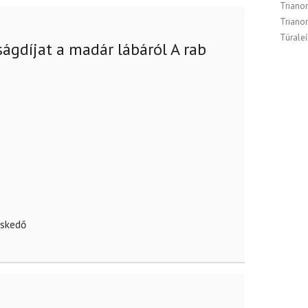
Triano
Triano
Túraleí
ságdíjat a madár lábáról A rab
eskedő