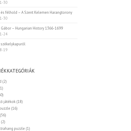
1-30
 és félhold – A Szent Kelemen Harangtorony
1-30
i Gábor – Hungarian History 1366-1699
1-24
 székelykapuról
8-19
ÉKKATEGÓRIÁK
d
(2)
(1)
60)
tő játékok
(18)
 puzzle
(16)
(56)
k
(2)
ltrahang puzzle
(1)