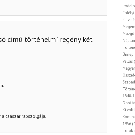
Irodal
Erdélyi
Felvidé
Megem
Mozgóf
só című történelmi regény két
Néptán
Történ
Ünnep
Vallás
(
Magyar
Összef
Szabad
a.
Történ
1848-1
Doni át
Ki volt
r a császár rabszolgája.
Kommu
1956
(4
Török 