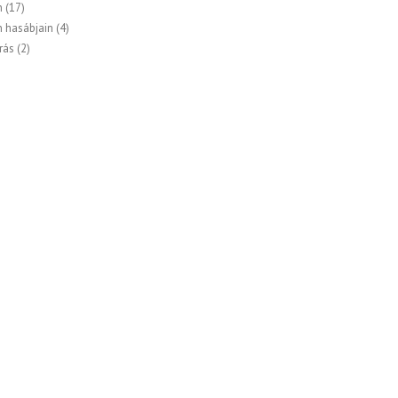
n
(17)
n hasábjain
(4)
rás
(2)