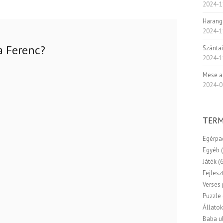
2024-1
Harang
2024-1
 Ferenc?
Szánta
2024-1
Mese a
2024-0
TERM
Egérpa
Egyéb
Játék
(
Fejlesz
Verses
Puzzle
Állato
Baba u