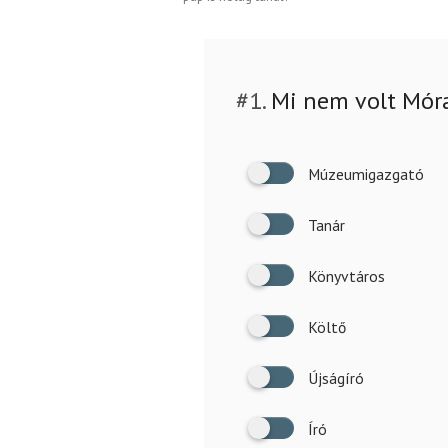
#1.
Mi nem volt Móra
Múzeumigazgató
Tanár
Könyvtáros
Költő
Újságíró
Író