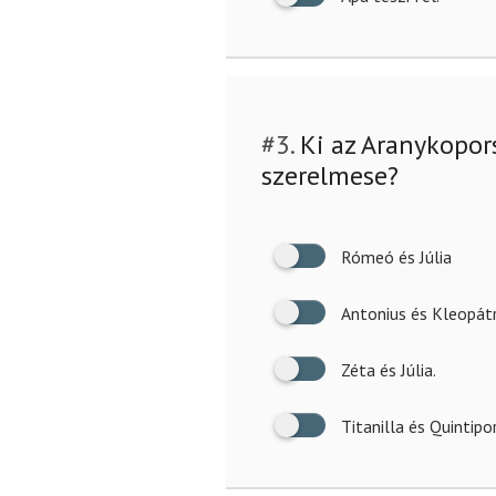
#3.
Ki az Aranykopor
szerelmese?
Rómeó és Júlia
Antonius és Kleopátr
Zéta és Júlia.
Titanilla és Quintipo