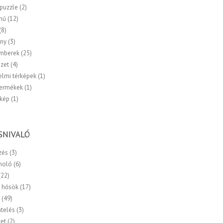
 puzzle
(2)
mű
(12)
(8)
ny
(3)
emberek
(25)
zet
(4)
elmi térképek
(1)
termékek
(1)
kép
(1)
SNIVALÓ
zés
(3)
moló
(6)
(22)
 hősök
(17)
a
(49)
ntelés
(3)
zet
(2)