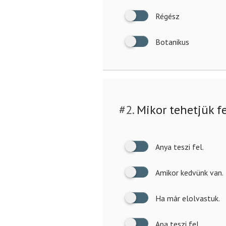
Régész
Botanikus
#2.
Mikor tehetjük fe
Anya teszi fel.
Amikor kedvünk van.
Ha már elolvastuk.
Apa teszi fel.