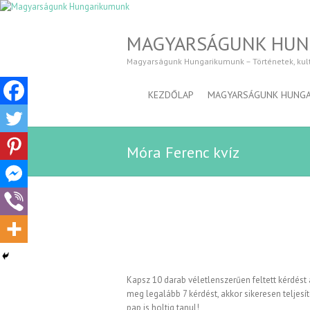
MAGYARSÁGUNK HU
Magyarságunk Hungarikumunk – Történetek, kultúr
KEZDŐLAP
MAGYARSÁGUNK HUNG
Móra Ferenc kvíz
Kapsz 10 darab véletlenszerűen feltett kérdést 
meg legalább 7 kérdést, akkor sikeresen teljesít
pap is holtig tanul!