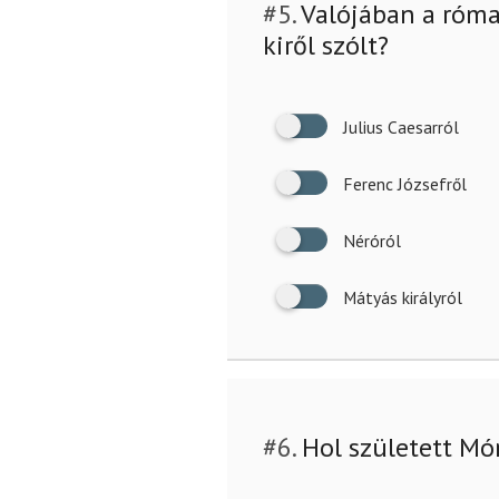
#5.
Valójában a római
kiről szólt?
Julius Caesarról
Ferenc Józsefről
Néróról
Mátyás királyról
#6.
Hol született Mó