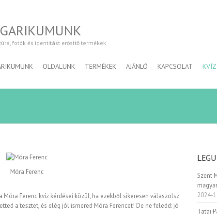
NGARIKUMUNK
a, fotók és identitást erősítő termékek
ARIKUMUNK
OLDALUNK
TERMÉKEK
AJÁNLÓ
KAPCSOLAT
KVÍZ
LEGU
Móra Ferenc
Szent 
magyar
2024-1
a Móra Ferenc kvíz kérdései közül, ha ezekből sikeresen válaszolsz
etted a tesztet, és elég jól ismered Móra Ferencet! De ne feledd: jó
Tatai 