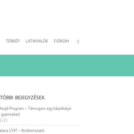
TÉRKÉP
LÁTNIVALÓK
FIÓKOM
TÓBBI BEJEGYZÉSEK
Margit Program – Támogass egy kárpátaljai
 gyermeket!
2-15
Patara 1597 – filmbemutató