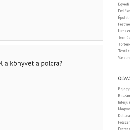
Egyedi
Emlék
Épület
Festmé
Híres 
Termés
Történ
Textil 
Vászon
l a könyvet a polcra?
OLVA
Bejegy
Beszá
Interjú
Magyar
Kultúr
Felsze
Festés