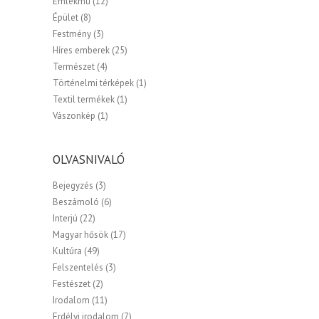
Emlékmű
(12)
Épület
(8)
Festmény
(3)
Híres emberek
(25)
Természet
(4)
Történelmi térképek
(1)
Textil termékek
(1)
Vászonkép
(1)
OLVASNIVALÓ
Bejegyzés
(3)
Beszámoló
(6)
Interjú
(22)
Magyar hősök
(17)
Kultúra
(49)
Felszentelés
(3)
Festészet
(2)
Irodalom
(11)
Erdélyi irodalom
(7)