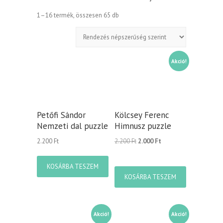
Sorted
1–16 termék, összesen 65 db
by
popularity
Akció!
Petőfi Sándor
Kölcsey Ferenc
Nemzeti dal puzzle
Himnusz puzzle
Original
Current
2.200
Ft
2.200
Ft
2.000
Ft
price
price
was:
is:
KOSÁRBA TESZEM
2.200 Ft.
2.000 Ft.
KOSÁRBA TESZEM
Akció!
Akció!