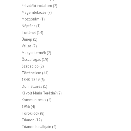
Felvidéki irodalom
(2)
Megemlékezés
(7)
Mozgófilm
(1)
Néptánc
(1)
Történet
(14)
Ünnep
(1)
Vallás
(7)
Magyar termék
(2)
Összefogás
(19)
Szabadidő
(2)
Történelem
(41)
1848-1849
(6)
Doni áttörés
(1)
Ki volt Mária Terézia?
(2)
Kommunizmus
(4)
1956
(4)
Török idők
(8)
Trianon
(17)
Trianon hasábjain
(4)