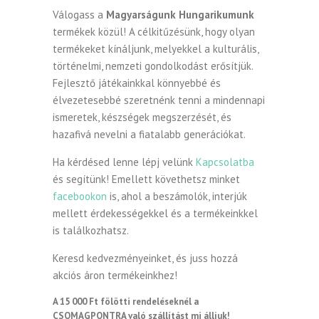
Válogass a
Magyarságunk Hungarikumunk
termékek közül! A célkitűzésünk, hogy olyan
termékeket kínáljunk, melyekkel a kulturális,
történelmi, nemzeti gondolkodást erősítjük.
Fejlesztő játékainkkal könnyebbé és
élvezetesebbé szeretnénk tenni a mindennapi
ismeretek, készségek megszerzését, és
hazafivá nevelni a fiatalabb generációkat.
Ha kérdésed lenne lépj velünk
Kapcsolatba
és segítünk! Emellett követhetsz minket
facebookon
is, ahol a beszámolók, interjúk
mellett érdekességekkel és a termékeinkkel
is találkozhatsz.
Keresd kedvezményeinket, és juss hozzá
akciós áron termékeinkhez!
A 15 000 Ft fölötti rendeléseknél a
CSOMAGPONTRA való szállítást mi álljuk!