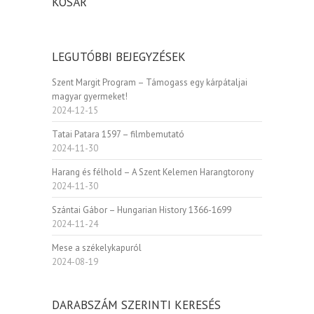
KOSÁR
ki
LEGUTÓBBI BEJEGYZÉSEK
Szent Margit Program – Támogass egy kárpátaljai
magyar gyermeket!
2024-12-15
Tatai Patara 1597 – filmbemutató
2024-11-30
Harang és félhold – A Szent Kelemen Harangtorony
2024-11-30
Szántai Gábor – Hungarian History 1366-1699
2024-11-24
Mese a székelykapuról
2024-08-19
DARABSZÁM SZERINTI KERESÉS