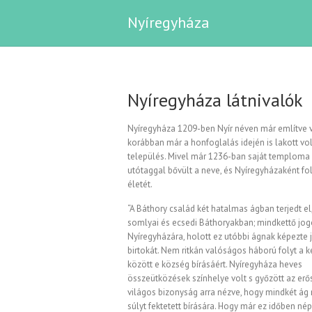
Nyíregyháza
Nyíregyháza látnivalók
Nyíregyháza 1209-ben Nyír néven már említve v
korábban már a honfoglalás idején is lakott vol
település. Mivel már 1236-ban saját temploma v
utótaggal bővült a neve, és Nyíregyházaként fol
életét.
“A Báthory család két hatalmas ágban terjedt el,
somlyai és ecsedi Báthoryakban; mindkettő jog
Nyíregyházára, holott ez utóbbi ágnak képezte
birtokát. Nem ritkán valóságos háború folyt a k
között e község bírásáért. Nyíregyháza heves
összeütközések színhelye volt s győzött az erő
világos bizonyság arra nézve, hogy mindkét ág
súlyt fektetett bírására. Hogy már ez időben né