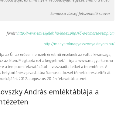
Samassa József felszentelő szavai
forrás:
http://www.emlekjelek.hu/index.php/45-a-samassa-templom
http://magyaroknagyasszonya.dnyem.hu/
tja az Úr: az erősen nemzeti érzelmű érseknek az volt a kívánsága,
z az Isten. Megkapta ezt a kegyelmet.” – írja a www.magyarkurir.hu
re a templom felavatásától – visszaadta lelkét a teremtőnek. A
 helytörténész javaslatára Samassa József térnek keresztelték át
unkájáért. 2012. augusztus 20-án felavatták a teret.
sovszky András emléktáblája a
Intézeten