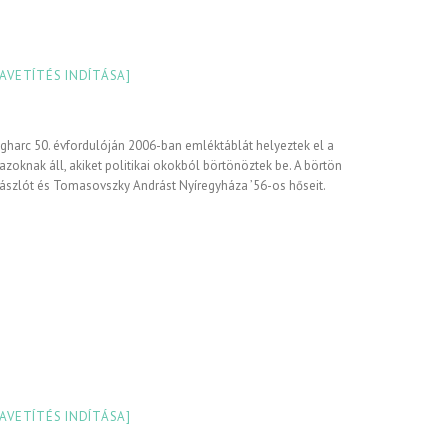
IAVETÍTÉS INDÍTÁSA]
gharc 50. évfordulóján 2006-ban emléktáblát helyeztek el a
 azoknak áll, akiket politikai okokból börtönöztek be. A börtön
Lászlót és Tomasovszky Andrást Nyíregyháza ’56-os hőseit.
IAVETÍTÉS INDÍTÁSA]