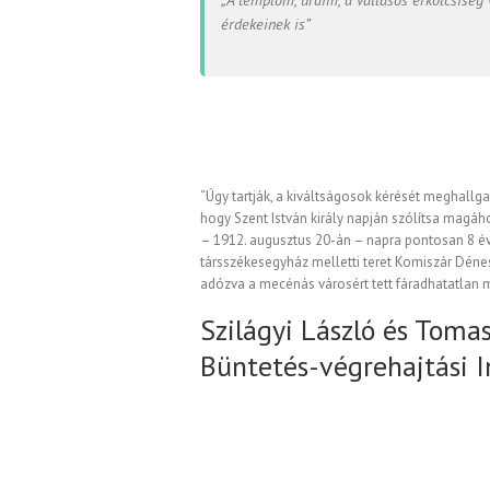
érdekeinek is”
“Úgy tartják, a kiváltságosok kérését meghallga
hogy Szent István király napján szólítsa magáho
– 1912. augusztus 20-án – napra pontosan 8 év
társszékesegyház melletti teret Komiszár Dénes
adózva a mecénás városért tett fáradhatatlan m
Szilágyi László és Toma
Büntetés-végrehajtási 