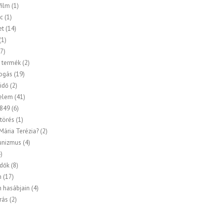
ilm
(1)
c
(1)
et
(14)
(1)
7)
 termék
(2)
ogás
(19)
idő
(2)
elem
(41)
849
(6)
törés
(1)
 Mária Terézia?
(2)
nizmus
(4)
)
idők
(8)
n
(17)
n hasábjain
(4)
rás
(2)