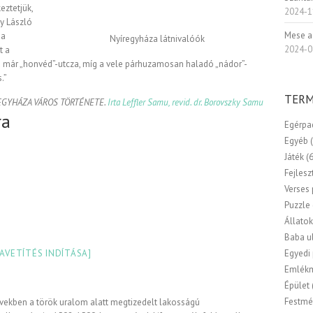
eztetjük,
2024-1
y László
Mese a
 a
Nyíregyháza látnivalóók
2024-0
t a
ma már „honvéd”-utcza, míg a vele párhuzamosan haladó „nádor”-
.”
TERM
EGYHÁZA VÁROS TÖRTÉNETE.
Irta Leffler Samu, revid. dr. Borovszky Samu
ra
Egérpa
Egyéb
Játék
(
Fejlesz
Verses
Puzzle
Állato
Baba u
IAVETÍTÉS INDÍTÁSA]
Egyedi
Emlék
Épület
Festmé
években a török uralom alatt megtizedelt lakosságú