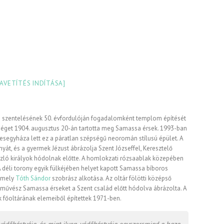
IAVETÍTÉS INDÍTÁSA]
á szentelésének 50. évfordulóján fogadalomként templom építését
pséget 1904. augusztus 20-án tartotta meg Samassa érsek. 1993-ban
segyháza lett ez a páratlan szépségű neoromán stílusú épület. A
t, és a gyermek Jézust ábrázolja Szent Józseffel, Keresztelő
szló királyok hódolnak előtte. A homlokzati rózsaablak közepében
A déli torony egyik fülkéjében helyet kapott Samassa bíboros
, mely
Tóth Sándor
szobrász alkotása. Az oltár fölötti középső
 művész Samassa érseket a Szent család előtt hódolva ábrázolta. A
k főoltárának elemeiből építettek 1971-ben.
 védőbástyája, és mint ilyen, védőbástyája egyszersmind a haza