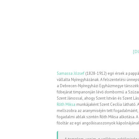
[D
Samassa József
(1828-1912) egri érsek a papp
vállalta Nyíregyházának. A felszentelési ünne
a Debrecen-Nyíregyházi Egyházmegye társszéke
főbejárat timpanonján lévő dombormű a Szűzanyá
Szent Jánossal, ahogy Szent István és Szent Lá
Róth Miksa
munkájaként Szent Cecília látható. 
mellszobra az aranymiséjén tett fogadalmáért
fogadalmi ablak szintén Róth Miksa alkotása. A
főoltár az egri angolkisasszonyok kápolnájána
„A templom, uraim, a vallásos erkölcsiség