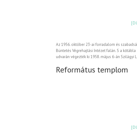
[D
Az 1956. október 23-ai forradalom és szabadsá
Büntetés Végrehajtási Intézet falán. S a kőtábla
udvarán végezték ki 1958. május 6-án Szilágyi 
Református templom
[D