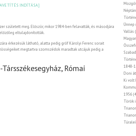
Mozgóf
IAVETÍTÉS INDÍTÁSA]
Néptán
Történ
Ünnep
er született meg. Először, mikor 1984-ben felavatták, és másodjára
Vallás
(
előzőleg eltulajdonították.
Magyar
ára érkezésük látható, alatta pedig gróf Károlyi Ferenc sorait
Összef
közösségeiket megtartva szomszédok maradtak utcájuk pedig a
Szabad
Történ
-Társszékesegyház, Római
1848-1
Doni át
Ki volt
Kommu
1956
(4
Török 
Triano
Triano
Túraleí