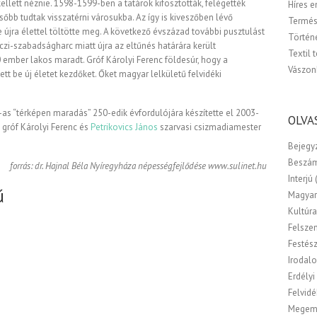
ellett néznie. 1598-1599-ben a tatárok kifosztották, felégették
Híres 
őbb tudtak visszatérni városukba. Az így is kiveszőben lévő
Termés
e újra élettel töltötte meg. A következő évszázad további pusztulást
Történ
czi-szabadságharc miatt újra az eltűnés határára került
Textil 
ember lakos maradt. Gróf Károlyi Ferenc földesúr, hogy a
Vászon
tt be új életet kezdőket. Őket magyar lelkületű felvidéki
3-as “térképen maradás” 250-edik évfordulójára készítette el 2003-
OLVA
gróf Károlyi Ferenc és
Petrikovics János
szarvasi csizmadiamester
Bejegy
Beszá
forrás: dr. Hajnal Béla Nyíregyháza népességfejlődése www.sulinet.hu
Interjú
ű
Magyar
Kultúr
Felsze
Festés
Irodal
Erdélyi
Felvidé
Megem