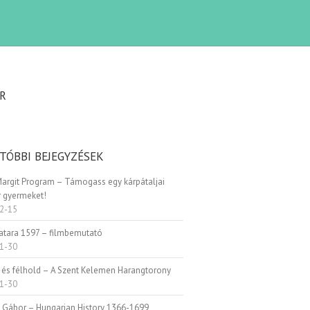
R
TÓBBI BEJEGYZÉSEK
Margit Program – Támogass egy kárpátaljai
 gyermeket!
2-15
Patara 1597 – filmbemutató
1-30
 és félhold – A Szent Kelemen Harangtorony
1-30
i Gábor – Hungarian History 1366-1699