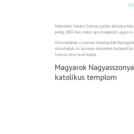
[D
Sebestyén Sándor Szarvas paléta alkotása kétsz
pedig 2002-ben, mikor újra megkerült, ugyan is 
A bronztáblán a szarvasi betelepülők Nyíregyház
olvashatjuk. Az újonnan érkezettek kialakult 
Szarvas utca nevet kapta.
Magyarok Nagyasszonya
katolikus templom