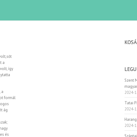
KOSÁ
olt,sőt
t a
LEGU
olt, így
ytatta
Szent 
magyar
 a
2024-1
ot formál
Tatai 
 jogos
2024-1
ét ág
Harang
szak;
2024-1
 nagy
pes és
Szánta