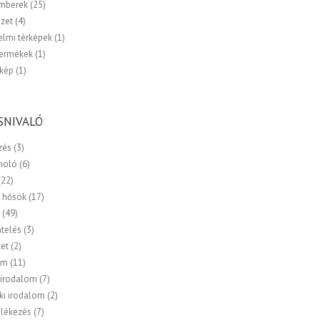
emberek
(25)
zet
(4)
elmi térképek
(1)
termékek
(1)
kép
(1)
SNIVALÓ
zés
(3)
moló
(6)
(22)
 hősök
(17)
a
(49)
ntelés
(3)
zet
(2)
om
(11)
 irodalom
(7)
ki irodalom
(2)
lékezés
(7)