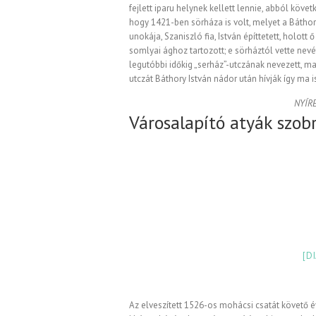
fejlett iparu helynek kellett lennie, abból követk
hogy 1421-ben sörháza is volt, melyet a Báthor
unokája, Szaniszló fia, István építtetett, holott ő
somlyai ághoz tartozott; e sörháztól vette nevé
legutóbbi időkig „serház”-utczának nevezett, 
utczát Báthory István nádor után hívják így ma is
NYÍR
Városalapító atyák szob
[D
Az elveszített 1526-os mohácsi csatát követő 