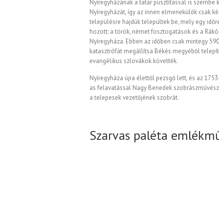
Nyíregyházának a tatár pusztítással is szembe k
Nyíregyházát, így az innen elmenekülők csak kés
településre hajdúk települtek be, mely egy időr
hozott; a török, német fosztogatások és a Rákó
Nyíregyháza. Ebben az időben csak mintegy 590 
katasztrófát megállítsa Békés megyéből telepíte
evangélikus szlovákok követték.
Nyíregyháza újra élettől pezsgő lett, és az 175
as felavatással Nagy Benedek szobrászművész 
a telepesek vezetőjének szobrát.
Szarvas paléta emlékm