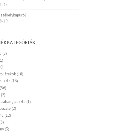
1-24
 székelykapuról
8-19
ÉKKATEGÓRIÁK
d
(2)
(1)
60)
tő játékok
(18)
 puzzle
(16)
(56)
k
(2)
ltrahang puzzle
(1)
 puzzle
(2)
mű
(12)
(8)
ny
(3)