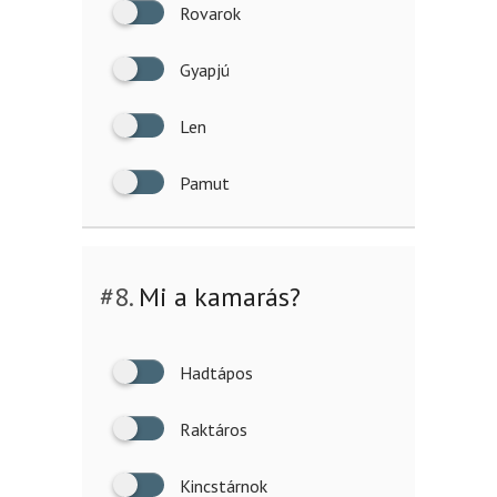
Rovarok
Gyapjú
Len
Pamut
#8.
Mi a kamarás?
Hadtápos
Raktáros
Kincstárnok