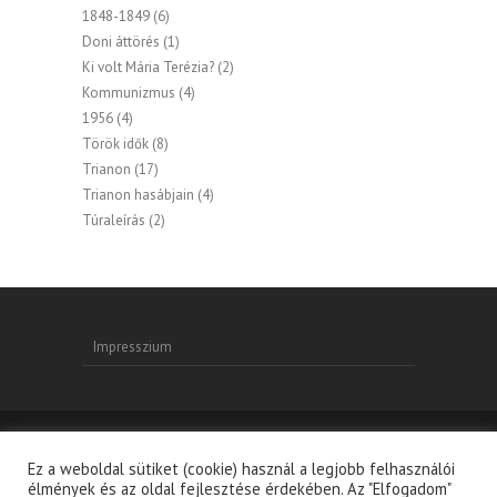
1848-1849
(6)
Doni áttörés
(1)
Ki volt Mária Terézia?
(2)
Kommunizmus
(4)
1956
(4)
Török idők
(8)
Trianon
(17)
Trianon hasábjain
(4)
Túraleírás
(2)
Impresszium
Ez a weboldal sütiket (cookie) használ a legjobb felhasználói
Copyright © 2026
Magyarságunk Hungarikumunk
|
élmények és az oldal fejlesztése érdekében. Az "Elfogadom"