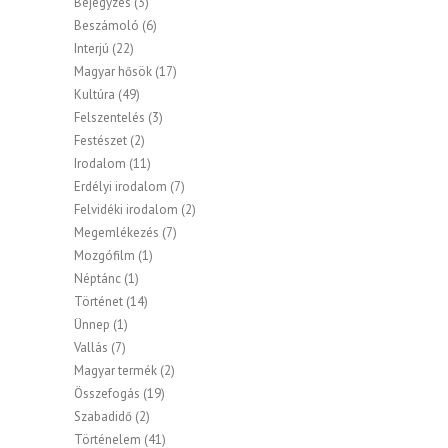
Bejegyzés
(3)
Beszámoló
(6)
Interjú
(22)
Magyar hősök
(17)
Kultúra
(49)
Felszentelés
(3)
Festészet
(2)
Irodalom
(11)
Erdélyi irodalom
(7)
Felvidéki irodalom
(2)
Megemlékezés
(7)
Mozgófilm
(1)
Néptánc
(1)
Történet
(14)
Ünnep
(1)
Vallás
(7)
Magyar termék
(2)
Összefogás
(19)
Szabadidő
(2)
Történelem
(41)