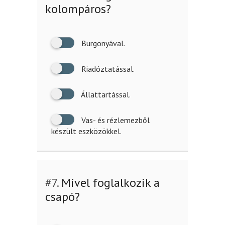
kolompáros?
Burgonyával.
Riadóztatással.
Állattartással.
Vas- és rézlemezből
készült eszközökkel.
#7.
Mivel foglalkozik a
csapó?