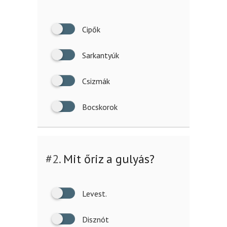
Cipők
Sarkantyúk
Csizmák
Bocskorok
#2.
Mit őriz a gulyás?
Levest.
Disznót