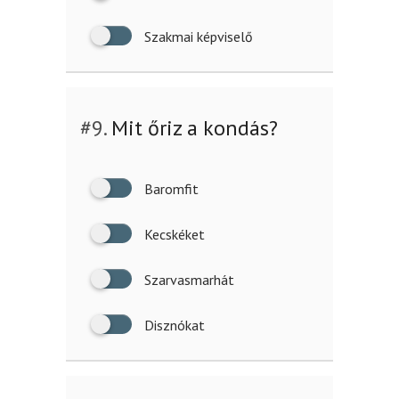
Szakmai képviselő
#9.
Mit őriz a kondás?
Baromfit
Kecskéket
Szarvasmarhát
Disznókat