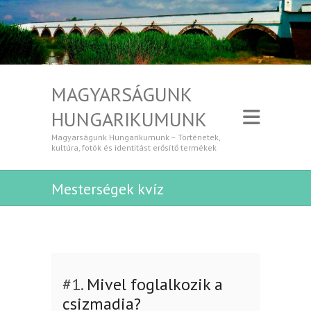
MAGYARSÁGUNK
HUNGARIKUMUNK
Magyarságunk Hungarikumunk – Történetek,
kultúra, fotók és identitást erősítő termékek
Mesterségek kvíz
#1.
Mivel foglalkozik a
csizmadia?