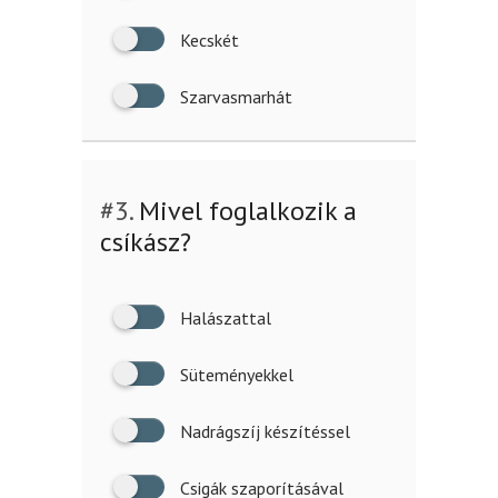
Kecskét
Szarvasmarhát
#3.
Mivel foglalkozik a
csíkász?
Halászattal
Süteményekkel
Nadrágszíj készítéssel
Csigák szaporításával