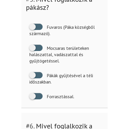
pákász?
Fuvaros (Páka községből
származó).
Mocsaras területeken
halászattal, vadászattal és
gyűjtögetéssel.
Pákák gyűjtésével a téli
időszakban.
Forrasztással.
#6.
Mivel foglalkozik a