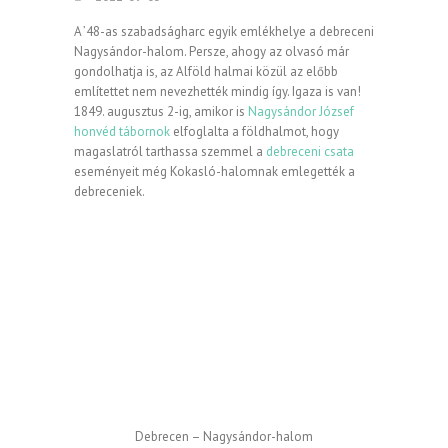
A ’48-as szabadságharc egyik emlékhelye a debreceni
Nagysándor-halom. Persze, ahogy az olvasó már
gondolhatja is, az Alföld halmai közül az előbb
említettet nem nevezhették mindig így. Igaza is van!
1849. augusztus 2-ig, amikor is
Nagysándor József
honvéd tábornok
elfoglalta a földhalmot, hogy
magaslatról tarthassa szemmel a
debreceni csata
eseményeit még Kokasló-halomnak emlegették a
debreceniek.
Debrecen – Nagysándor-halom