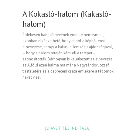
A Kokasló-halom (Kakasló-
halom)
Érdekesen hangzó nevének eredete nem ismert,
azonban elképzelhető, hogy abból a képből ered
elnevezése, ahogy a kakas jellemző tulajdonságával,
– hogy a halom tetején kémleli a terepet –
azonosították. Bárhogyan is keletkezett az elnevezés
az Alföld ezen halma ma már a Nagysándor József
tiszteletére és a debreceni csata emlékére a tábornok
nevét viseli.
[DIAVETÍTÉS INDÍTÁSA]