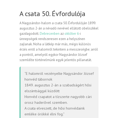
A csata 50. Évfordulója
A Nagysándor-halom a csata 50. Évfordulóján 1899.
augusztus 2-án a névadó nevével ellátott obeliszkkel
gazdagodott.
Debrecenben
az
október 6
-i
ünnepségek rendszeresen ezen a helyszínen
zajlanak. Noha a látkép már más, mégis különös
érzés erről a halomról tekinteni a messzeségbe; arról
a pontról, amelyről egykor Nagysándor József
szemlélte történelmünk egyik jelentős pillanatát.
“E halomról vezényelte Nagysándor József
honvéd tábornok
1849. augusztus 2-án a szabadságért hősi
elszántsággal küzdött
Honvéd csapatot a tízszerte nagyobb cári
orosz haderővel szemben.
A csata elveszett, de hősi honvédaink
emléke örökké élni fog.”