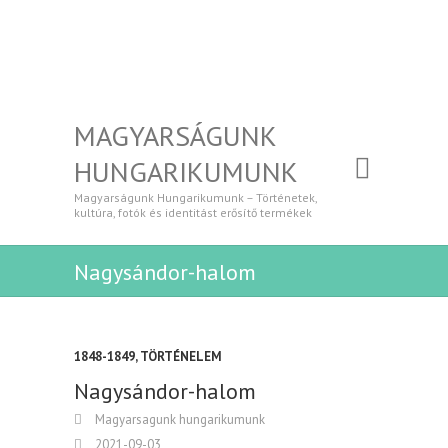
MAGYARSÁGUNK
HUNGARIKUMUNK
Magyarságunk Hungarikumunk – Történetek,
kultúra, fotók és identitást erősítő termékek
Nagysándor-halom
1848-1849
,
TÖRTÉNELEM
Nagysándor-halom
Magyarsagunk hungarikumunk
2021-09-03