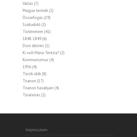
Vallás
(7)
Magyar termék
(2)
Összefogás
(19)
Szabadidő
(2)
Történelem
(41)
1848-1849
(6)
Doni áttörés
(1)
Ki volt Mária Terézia?
(2)
Kommunizmus
(4)
1956
(4)
Török idők
(8)
Trianon
(17)
Trianon hasábjain
(4)
Túraleírás
(2)
Impresszium