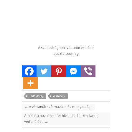
A szabadságharc vértanúi és hősei
puzzle csomag
Emlékhely
Vértanúk
←
A vértanúk származása és magyarsága
Amikor a hazaszeretet hív haza; Lenkey János
vértanú útja
→