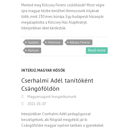
Mentsd meg Kölcsey Ferenc szülőházát! Most végre
újra magyar kézbe kerülhet Himnuszunk írójának
több, mint 230 éves kúriája. Egy budapesti házaspár
megalapította a Kölcsey Ház Alapítványt.
Interjúnkban őket kérdeztük.
Gyűjtés
Himnusz
Kölcsey Ferenc
Read more
Partium
INTERJÚ
,
MAGYAR HŐSÖK
Cserhalmi Adél tanítóként
Csángóföldön
Magyarsagunk hungarikumunk
2021-01-07
Interjúnkban Cserhalmi Adél pedagógussal
beszélgetünk, aki Nógrád megyéből jár ki
Csángóföldre magyar nyelvre tanítani a gyerekeket.