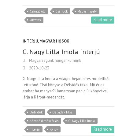
Csángóföld
Csángók
Magyar nyelv
Read more
Oktatás
INTERJÚ
,
MAGYAR HŐSÖK
G. Nagy Lilla Imola interjú
Magyarsagunk hungarikumunk
2020-10-23
G. Nagy Lilla Imola a világot bejárt híres modellből
lett írónő. Első könyve a Délvidék titkai. Mit ér az
ember, ha magyar? Hamarosan pedig új könyvével
járja a Kárpát-medencét.
Délvidék
Délvidék titkai
délvidéki mészárlás
G. Nagy Lilla Imola
Read more
interjú
könyv