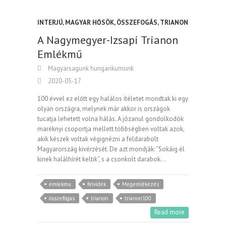
INTERJÚ
,
MAGYAR HŐSÖK
,
ÖSSZEFOGÁS
,
TRIANON
A Nagymegyer-Izsapi Trianon
Emlékmű
Magyarsagunk hungarikumunk
2020-05-17
100 évvel ez előtt egy halálos ítéletet mondtak ki egy
olyan országra, melynek már akkor is országok
tucatja lehetett volna hálás. A józanul gondolkodók
maréknyi csoportja mellett többségben voltak azok,
akik készek voltak végignézni a feldarabolt
Magyarország kivérzését. De azt mondják: “Sokáig él
kinek halálhírét keltik“, s a csonkolt darabok…
emlekmu
felvidek
Megemlékezés
összefogas
trianon
trianon100
Read more