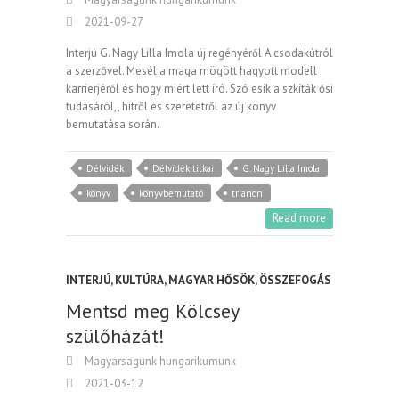
2021-09-27
Interjú G. Nagy Lilla Imola új regényéről A csodakútról
a szerzővel. Mesél a maga mögött hagyott modell
karrierjéről és hogy miért lett író. Szó esik a szkíták ősi
tudásáról,, hitről és szeretetről az új könyv
bemutatása során.
Délvidék
Délvidék titkai
G. Nagy Lilla Imola
könyv
könyvbemutató
trianon
Read more
INTERJÚ
,
KULTÚRA
,
MAGYAR HŐSÖK
,
ÖSSZEFOGÁS
Mentsd meg Kölcsey
szülőházát!
Magyarsagunk hungarikumunk
2021-03-12