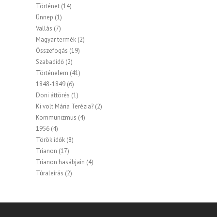
Történet
(14)
Ünnep
(1)
Vallás
(7)
Magyar termék
(2)
Összefogás
(19)
Szabadidő
(2)
Történelem
(41)
1848-1849
(6)
Doni áttörés
(1)
Ki volt Mária Terézia?
(2)
Kommunizmus
(4)
1956
(4)
Török idők
(8)
Trianon
(17)
Trianon hasábjain
(4)
Túraleírás
(2)