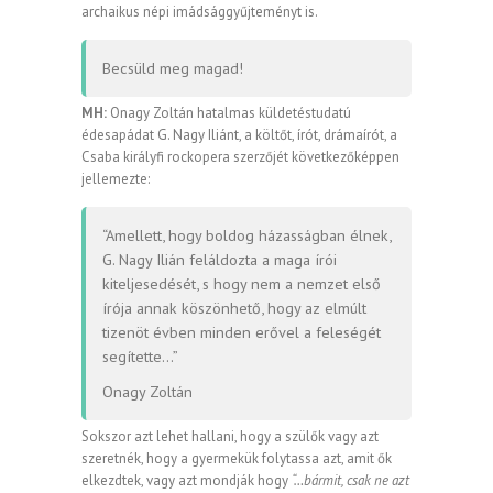
archaikus népi imádsággyűjteményt is.
Becsüld meg magad!
MH:
Onagy Zoltán hatalmas küldetéstudatú
édesapádat G. Nagy Iliánt, a költőt, írót, drámaírót, a
Csaba királyfi rockopera szerzőjét következőképpen
jellemezte:
“Amellett, hogy boldog házasságban élnek,
G. Nagy Ilián feláldozta a maga írói
kiteljesedését, s hogy nem a nemzet első
írója annak köszönhető, hogy az elmúlt
tizenöt évben minden erővel a feleségét
segítette…”
Onagy Zoltán
Sokszor azt lehet hallani, hogy a szülők vagy azt
szeretnék, hogy a gyermekük folytassa azt, amit ők
elkezdtek, vagy azt mondják hogy
“…bármit, csak ne azt