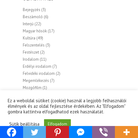
Bejegyzés
(3)
Beszámoló
(6)
Interjú
(22)
Magyar hősök
(17)
Kultúra
(49)
Felszentelés
(3)
Festészet
(2)
Irodalom
(11)
Erdélyi irodalom
(7)
Felvidéki irodalom
(2)
Megemlékezés
(7)
Mozgófilm
(1)
Néptánc
(1)
Ez a weboldal sütiket (cookie) használ a legjobb felhasználói
Történet
(14)
élmények és az oldal fejlesztése érdekében. Az "Elfogadom"
Ünnep
(1)
gombra kattintva elfogadhatod ezek használatát.
Vallás
(7)
Magyar termék
(2)
Sütik beállítása
Elfogadom
Összefogás
(19)
Szabadidő
(2)