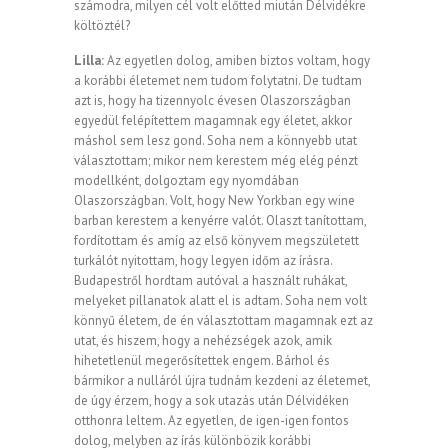
számodra, milyen cél volt előtted miután Délvidékre
költöztél?
Lilla:
Az egyetlen dolog, amiben biztos voltam, hogy
a korábbi életemet nem tudom folytatni. De tudtam
azt is, hogy ha tizennyolc évesen Olaszországban
egyedül felépítettem magamnak egy életet, akkor
máshol sem lesz gond. Soha nem a könnyebb utat
választottam; mikor nem kerestem még elég pénzt
modellként, dolgoztam egy nyomdában
Olaszországban. Volt, hogy New Yorkban egy wine
barban kerestem a kenyérre valót. Olaszt tanítottam,
fordítottam és amíg az első könyvem megszületett
turkálót nyitottam, hogy legyen időm az írásra.
Budapestről hordtam autóval a használt ruhákat,
melyeket pillanatok alatt el is adtam. Soha nem volt
könnyű életem, de én választottam magamnak ezt az
utat, és hiszem, hogy a nehézségek azok, amik
hihetetlenül megerősítettek engem. Bárhol és
bármikor a nulláról újra tudnám kezdeni az életemet,
de úgy érzem, hogy a sok utazás után Délvidéken
otthonra leltem. Az egyetlen, de igen-igen fontos
dolog, melyben az írás különbözik korábbi