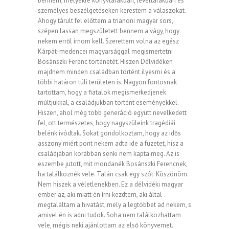
bennem, melyekre könyvtárakban, levéltárakban és
személyes beszélgetéseken kerestem a válaszokat.
Ahogy tárult fel előttem a trianoni magyar sors,
szépen lassan megszületett bennem a vágy, hogy
nekem erről írnom kell. Szerettem volna az egész
Kárpát-medencei magyarsággal megismertetni
Bosánszki Ferenc történetét. Hiszen Délvidéken
majdnem minden családban történt ilyesmi és a
többi határon túli területen is. Nagyon fontosnak
tartottam, hogy a fiatalok megismerkedjenek
múltjukkal, a családjukban történt eseményekkel.
Hiszen, ahol még több generáció együtt nevelkedett
fel, ott természetes, hogy nagyszüleink tragédiái
belénk ivódtak. Sokat gondolkoztam, hogy az idős
asszony miért pont nekem adta ide a füzetet, hisz a
családjában korábban senki nem kapta meg. Az is
eszembe jutott, mit mondanék Bosánszki Ferencnek,
ha találkoznék vele. Talán csak egy szót: Köszönöm.
Nem hiszek a véletlenekben. Ez a délvidéki magyar
ember az, aki miatt én írni kezdtem, aki által
megtaláltam a hivatást, mely a legtöbbet ad nekem, s
amivel én is adni tudok. Soha nem találkozhattam
vele, mégis neki ajánlottam az első könyvemet.