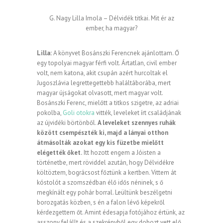
G. Nagy Lilla Imola – Délvidék titkai. Mit ér az
ember, ha magyar?
Lilla:
A könyvet Bosánszki Ferencnek ajánlottam. Ő
egy topolyai magyar férfi volt. Ártatlan, civil ember
volt, nem katona, akit csupán azért hurcoltak el
Jugoszlávia legrettegettebb haláltáborába, mert
magyar újságokat olvasott, mert magyar volt.
Bosánszki Ferenc, mielőtt a titkos szigetre, az adriai
pokolba,
Goli otokra
vitték, leveleket írt családjának
az újvidéki börtönből.
A leveleket szennyes ruhák
között csempészték ki, majd a lányai otthon
átmásolták azokat egy kis füzetbe mielőtt
elégették őket.
Itt hozott engem a Jóisten a
történetbe, mert röviddel azután, hogy Délvidékre
költöztem, bográcsost főztünk a kertben. Vittem át
kóstolót a szomszédban élő idős néninek, s ő
megkínált egy pohár borral. Leültünk beszélgetni
borozgatás közben, s én a falon lévő képekről
kérdezgettem őt. Amint édesapja fotójához értünk, az
asszony felállt és a szekrényből egy dobozt vett elő.