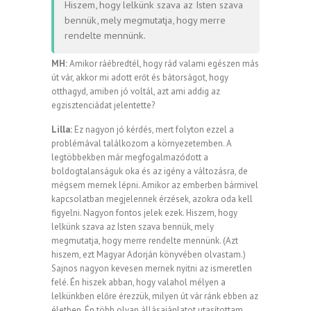
Hiszem, hogy lelkünk szava az Isten szava
bennük, mely megmutatja, hogy merre
rendelte mennünk.
MH:
Amikor ráébredtél, hogy rád valami egészen más
út vár, akkor mi adott erőt és bátorságot, hogy
otthagyd, amiben jó voltál, azt ami addig az
egzisztenciádat jelentette?
Lilla:
Ez nagyon jó kérdés, mert folyton ezzel a
problémával találkozom a környezetemben. A
legtöbbekben már megfogalmazódott a
boldogtalanságuk oka és az igény a változásra, de
mégsem mernek lépni. Amikor az emberben bármivel
kapcsolatban megjelennek érzések, azokra oda kell
figyelni. Nagyon fontos jelek ezek. Hiszem, hogy
lelkünk szava az Isten szava bennük, mely
megmutatja, hogy merre rendelte mennünk. (Azt
hiszem, ezt Magyar Adorján könyvében olvastam.)
Sajnos nagyon kevesen mernek nyitni az ismeretlen
felé. Én hiszek abban, hogy valahol mélyen a
lelkünkben előre érezzük, milyen út vár ránk ebben az
életben. Én több olyan állásajánlatot utasítottam