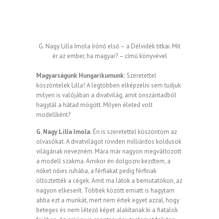
G. Nagy Lilla Imola írónő első – a Délvidék titkai. Mit
ér az ember, ha magyar? – című könyvével
Magyarságunk Hungarikumunk:
Szeretettel
köszöntelek Lilla! A legtöbben elképzelni sem tudjuk
milyen is valójában a divatvilág, amit önszántadból
hagytál a hátad mögött. Milyen életed volt
modellként?
G. Nagy Lilla Imola:
Én is szeretettel köszöntöm az
olvasókat. A divatvilágot röviden milliárdos koldusok
világának nevezném. Mára már nagyon megváltozott
a modell szakma. Amikor én dolgozni kezdtem, a
nőket nőies ruhába, a férfiakat pedig férfinak
öltöztették a cégek. Amit ma látok a bemutatókon, az
nagyon elkeserít. Többek között emiatt is hagytam
abba ezt a munkát, mert nem értek egyet azzal, hogy
beteges és nem létező képet alakítanak ki a fiatalok