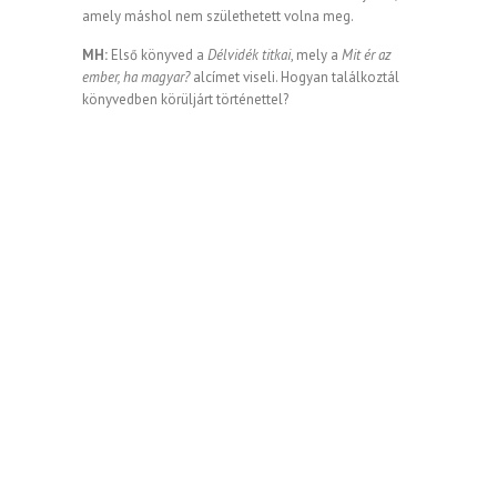
amely máshol nem születhetett volna meg.
MH:
Első könyved a
Délvidék titkai
, mely a
Mit ér az
ember, ha magyar?
alcímet viseli. Hogyan találkoztál
könyvedben körüljárt történettel?