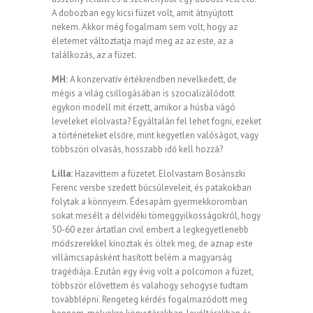
A dobozban egy kicsi füzet volt, amit átnyújtott
nekem. Akkor még fogalmam sem volt, hogy az
életemet változtatja majd meg az az este, az a
találkozás, az a füzet.
MH:
A konzervatív értékrendben nevelkedett, de
mégis a világ csillogásában is szocializálódott
egykori modell mit érzett, amikor a húsba vágó
leveleket elolvasta? Egyáltalán fel lehet fogni, ezeket
a történeteket elsőre, mint kegyetlen valóságot, vagy
többszöri olvasás, hosszabb idő kell hozzá?
Lilla:
Hazavittem a füzetet. Elolvastam Bosánszki
Ferenc versbe szedett búcsúleveleit, és patakokban
folytak a könnyeim. Édesapám gyermekkoromban
sokat mesélt a délvidéki tömeggyilkosságokról, hogy
50-60 ezer ártatlan civil embert a legkegyetlenebb
módszerekkel kínoztak és öltek meg, de aznap este
villámcsapásként hasított belém a magyarság
tragédiája. Ezután egy évig volt a polcomon a füzet,
többször elővettem és valahogy sehogyse tudtam
továbblépni. Rengeteg kérdés fogalmazódott meg