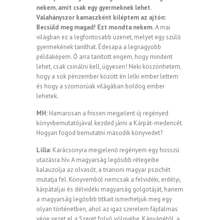
nekem, amit csak egy gyermeknek lehet.
Valahányszor kamaszként kiléptem az ajtón:
Becsüld meg magad! Ezt mondta nekem.
A mai
világban ez a legfontosabb üzenet, melyet egy szülő
gyermekének taníthat. Édesapa a legnagyobb
példaképem. Ő arra tanított engem, hogy mindent
lehet, csak csinálni kell, ügyesen! Neki köszönhetem,
hogy a sok pénzember között én lelki ember lettem
és hogy a szomorúak világában boldog ember
lehetek.
MH:
Hamarosan a frissen megjelent új regényed
könyvbemutatójával kezded járni a Kárpát-medencét.
Hogyan fogod bemutatni második könyvedet?
Lilla:
Karácsonyra megjelenő regényem egy hosszú
utazásra hív. A magyarság legősibb rétegeibe
kalauzolja az olvasót, a trianoni magyar pszichét
mutatja fel. Könyvemből nemcsak a felvidéki, erdélyi,
kárpátaljai és délvidéki magyarság golgotáját, hanem
a magyarság legősibb titkait ismerhetjük meg egy
olyan történetben, ahol az igaz szerelem fájdalmas
vége vezet el a Szeret folyó völgyébe. Kányánétól, a