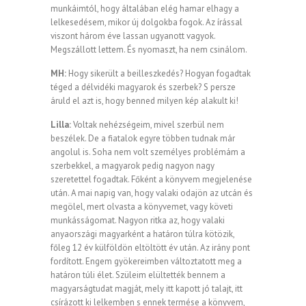
munkáimtól, hogy általában elég hamar elhagy a
lelkesedésem, mikor új dolgokba fogok. Az írással
viszont három éve lassan ugyanott vagyok.
Megszállott lettem. És nyomaszt, ha nem csinálom.
MH:
Hogy sikerült a beilleszkedés? Hogyan fogadtak
téged a délvidéki magyarok és szerbek? S persze
áruld el azt is, hogy benned milyen kép alakult ki!
Lilla:
Voltak nehézségeim, mivel szerbül nem
beszélek. De a fiatalok egyre többen tudnak már
angolul is. Soha nem volt személyes problémám a
szerbekkel, a magyarok pedig nagyon nagy
szeretettel fogadtak. Főként a könyvem megjelenése
után. A mai napig van, hogy valaki odajön az utcán és
megölel, mert olvasta a könyvemet, vagy követi
munkásságomat. Nagyon ritka az, hogy valaki
anyaországi magyarként a határon túlra kötözik,
főleg 12 év külföldön eltöltött év után. Az irány pont
fordított. Engem gyökereimben változtatott meg a
határon túli élet. Szüleim elültették bennem a
magyarságtudat magját, mely itt kapott jó talajt, itt
csírázott ki lelkemben s ennek termése a könyvem,