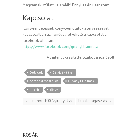
Magyarnak születni ajándék! Ennyi az én üzenetem.
Kapcsolat
Könyvrendeléssel, könyvbemutatók szervezésével
kapcsolatban az írónővel felvehető a kapcsolat a
facebook oldalán:
https://www.facebook.com/gnagylillaimola
Az interjút készítette: Szabó János Zsolt
Délvidék
Délvidék titkai
délvidéki mészárlás
G. Nagy Lilla Imola
interjú
könyv
←
Trianon 100 Nyíregyháza
Puzzle ragasztás
→
KOSÁR