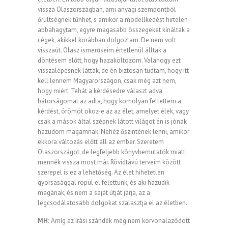
vissza Olaszországban, ami anyagi szempontból
őrültségnek tűnhet, s amikor a modellkedést hirtelen
abbahagytam, egyre magasabb összegeket kínáltak a
cégek, akikkel korábban dolgoztam. De nem volt
visszaút. Olasz ismerőseim értetlenül álltak a
döntésem előtt, hogy hazaköltözöm. Valahogy ezt
visszalépésnek látták, de én biztosan tudtam, hogy itt
kell lennem Magyarországon, csak még azt nem,
hogy miért. Tehát a kérdésedre választ adva
bátorságomat az adta, hogy komolyan feltettem a
kérdést, örömöt okoz-e az az élet, amelyet élek, vagy
csak a mások által szépnek látott világot én is jónak
hazudom magamnak. Nehéz őszintének lenni, amikor
ekkora változás előtt áll az ember. Szeretem
Olaszországot, de legfeljebb könyvbemutatók miatt
mennék vissza most már. Rövidtávú terveim között
szerepel is ez a lehetőség. Az élet hihetetlen
gyorsasággal röpül el felettünk, és aki hazudik
magának, és nem a saját útját járja, az a
legcsodálatosabb dolgokat szalasztja el az életben.
MH:
Amíg az írási szándék még nem körvonalazódott