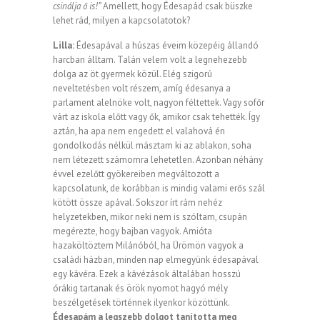
csinálja ő is!”
Amellett, hogy Édesapád csak büszke
lehet rád, milyen a kapcsolatotok?
Lilla:
Édesapával a húszas éveim közepéig állandó
harcban álltam. Talán velem volt a legnehezebb
dolga az öt gyermek közül. Elég szigorú
neveltetésben volt részem, amíg édesanya a
parlament alelnöke volt, nagyon féltettek. Vagy sofőr
várt az iskola előtt vagy ők, amikor csak tehették. Így
aztán, ha apa nem engedett el valahová én
gondolkodás nélkül másztam ki az ablakon, soha
nem létezett számomra lehetetlen. Azonban néhány
évvel ezelőtt gyökereiben megváltozott a
kapcsolatunk, de korábban is mindig valami erős szál
kötött össze apával. Sokszor írt rám nehéz
helyzetekben, mikor neki nem is szóltam, csupán
megérezte, hogy bajban vagyok. Amióta
hazaköltöztem Milánóból, ha Ürömön vagyok a
családi házban, minden nap elmegyünk édesapával
egy kávéra. Ezek a kávézások általában hosszú
órákig tartanak és örök nyomot hagyó mély
beszélgetések történnek ilyenkor közöttünk.
Édesapám a legszebb dolgot tanította meg