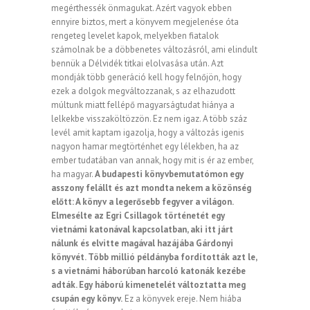
megérthessék önmagukat. Azért vagyok ebben
ennyire biztos, mert a könyvem megjelenése óta
rengeteg levelet kapok, melyekben fiatalok
számolnak be a döbbenetes változásról, ami elindult
bennük a Délvidék titkai elolvasása után. Azt
mondják több generáció kell hogy felnőjön, hogy
ezek a dolgok megváltozzanak, s az elhazudott
múltunk miatt fellépő magyarságtudat hiánya a
lelkekbe visszaköltözzön. Ez nem igaz. A több száz
levél amit kaptam igazolja, hogy a változás igenis
nagyon hamar megtörténhet egy lélekben, ha az
ember tudatában van annak, hogy mit is ér az ember,
ha magyar.
A budapesti könyvbemutatómon egy
asszony felállt és azt mondta nekem a közönség
előtt: A könyv a legerősebb fegyver a világon.
Elmesélte az Egri Csillagok történetét egy
vietnámi katonával kapcsolatban, aki itt járt
nálunk és elvitte magával hazájába Gárdonyi
könyvét. Több millió példányba fordították azt le,
s a vietnámi háborúban harcoló katonák kezébe
adták. Egy háború kimenetelét változtatta meg
csupán egy könyv.
Ez a könyvek ereje. Nem hiába