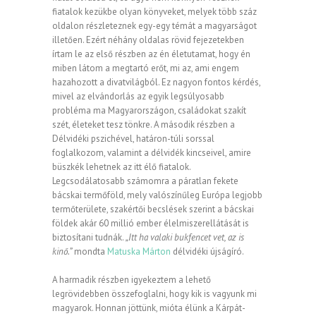
fiatalok kezükbe olyan könyveket, melyek több száz
oldalon részleteznek egy-egy témát a magyarságot
illetően. Ezért néhány oldalas rövid fejezetekben
írtam le az első részben az én életutamat, hogy én
miben látom a megtartó erőt, mi az, ami engem
hazahozott a divatvilágból. Ez nagyon fontos kérdés,
mivel az elvándorlás az egyik legsúlyosabb
probléma ma Magyarországon, családokat szakít
szét, életeket tesz tönkre. A második részben a
Délvidéki pszichével, határon-túli sorssal
foglalkozom, valamint a délvidék kincseivel, amire
büszkék lehetnek az itt élő fiatalok.
Legcsodálatosabb számomra a páratlan fekete
bácskai termőföld, mely valószínűleg Európa legjobb
termőterülete, szakértői becslések szerint a bácskai
földek akár 60 millió ember élelmiszerellátását is
biztosítani tudnák.
„Itt ha valaki bukfencet vet, az is
kinő.”
mondta
Matuska Márton
délvidéki újságíró.
A harmadik részben igyekeztem a lehető
legrövidebben összefoglalni, hogy kik is vagyunk mi
magyarok. Honnan jöttünk, mióta élünk a Kárpát-