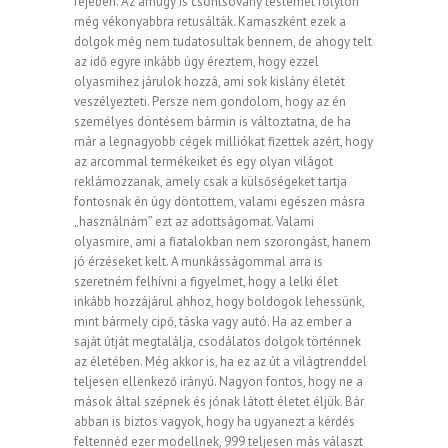
fejében. Az amúgy is csontsovány testemet folyton
még vékonyabbra retusálták. Kamaszként ezek a
dolgok még nem tudatosultak bennem, de ahogy telt
az idő egyre inkább úgy éreztem, hogy ezzel
olyasmihez járulok hozzá, ami sok kislány életét
veszélyezteti. Persze nem gondolom, hogy az én
személyes döntésem bármin is változtatna, de ha
már a legnagyobb cégek milliókat fizettek azért, hogy
az arcommal termékeiket és egy olyan világot
reklámozzanak, amely csak a külsőségeket tartja
fontosnak én úgy döntöttem, valami egészen másra
„használnám” ezt az adottságomat. Valami
olyasmire, ami a fiatalokban nem szorongást, hanem
jó érzéseket kelt. A munkásságommal arra is
szeretném felhívni a figyelmet, hogy a lelki élet
inkább hozzájárul ahhoz, hogy boldogok lehessünk,
mint bármely cipő, táska vagy autó. Ha az ember a
saját útját megtalálja, csodálatos dolgok történnek
az életében. Még akkor is, ha ez az út a világtrenddel
teljesen ellenkező irányú. Nagyon fontos, hogy ne a
mások által szépnek és jónak látott életet éljük. Bár
abban is biztos vagyok, hogy ha ugyanezt a kérdés
feltennéd ezer modellnek, 999 teljesen más választ