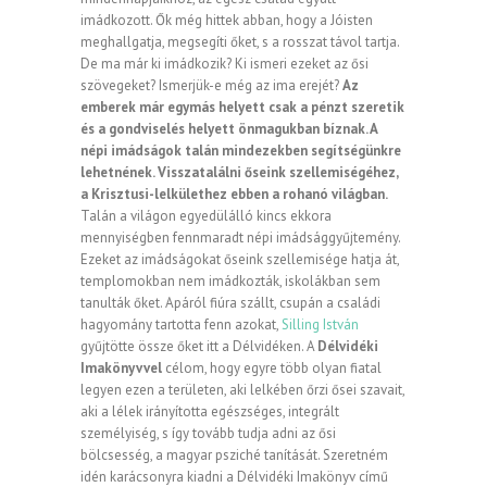
imádkozott. Ők még hittek abban, hogy a Jóisten
meghallgatja, megsegíti őket, s a rosszat távol tartja.
De ma már ki imádkozik? Ki ismeri ezeket az ősi
szövegeket? Ismerjük-e még az ima erejét?
Az
emberek már egymás helyett csak a pénzt szeretik
és a gondviselés helyett önmagukban bíznak. A
népi imádságok talán mindezekben segítségünkre
lehetnének. Visszatalálni őseink szellemiségéhez,
a Krisztusi-lelkülethez ebben a rohanó világban.
Talán a világon egyedülálló kincs ekkora
mennyiségben fennmaradt népi imádsággyűjtemény.
Ezeket az imádságokat őseink szellemisége hatja át,
templomokban nem imádkozták, iskolákban sem
tanulták őket. Apáról fiúra szállt, csupán a családi
hagyomány tartotta fenn azokat,
Silling István
gyűjtötte össze őket itt a Délvidéken. A
Délvidéki
Imakönyvvel
célom, hogy egyre több olyan fiatal
legyen ezen a területen, aki lelkében őrzi ősei szavait,
aki a lélek irányította egészséges, integrált
személyiség, s így tovább tudja adni az ősi
bölcsesség, a magyar psziché tanítását. Szeretném
idén karácsonyra kiadni a Délvidéki Imakönyv című