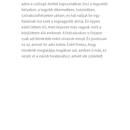
adna a csillogó élettel kapcsolatban, hisz a legszebb
helyeken, a legjobb éttermekben, hotelekben,
szórakozóhelyeken jártam, és hát valljuk be egy
fiatalnak ma ezek a legnagyobb álmai. Én éppen
ezért lettem író, mert teljesen más vagyok, mint a
körülöttem élő emberek. A fotózásokon is folyton
csak azt kérdezték miért olvasok ennyit. És pontosan
ez az, amivel én adni tudok. Ezért fontos, hogy
mindenki megtalálja magában azt, amiben ő más, ez
vezeti el a valódi hivatásához, amiért ide született.