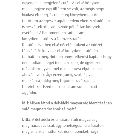
egyengeti a megjelenés után. Az első könyvem
marketingjére egy fillérem se volt, az mégis négy
kiadást élt meg, és rengeteg könyvbemutatót
tartottam az egész Kárpát medencében. A híradóban
is beszéltek róla, ami szinte példátlan könyvek
esetében. A Parlamentben tarthattam
könyvbemutatót, s a Nemzetstratégiai
Kutatóintézetben első női előadóként az intézet
létezésétől fogva az első könyvbemutatót én
tarthattam meg. Hirtelen annyi felkérést kaptam, hogy
nem tudtam eleget tenni azoknak, de igyekszem a
második könyvemmel mindenhova eljutni majd,
ahová hívnak. Úgy érzem, amíg szükség van a
munkámra, addig meg fogom hozzá kapni a
feltételeket. Ezért nem is tudtam soha emiatt
aggódni.
MH:
Miben látod a délvidéki magyarság identitásában
való megmaradásának zálogát?
Lilla:
A délvidéki és a határon túli magyarság
megmaradása csak úgy lehetséges, ha a fiatalok
megismerik a múltunkat, ősi kincseinket, hogy