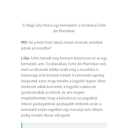
G. Nagy Lilla Imola egy bemutatón a toszkánai Forte
dei Marmiban
MH:
Ha a fenti fotót látod, milyen érzések, emlékek
jutnak az eszedbe?
Lilla:
Azért maradt meg bennem különösen ez az egy
bemutató, ami Toszkánában, Forte dei Marmiban volt,
mert az ékszerek értéke miatt még a mosdóba is
biztonsági őrök kísértek minket. A szervezők napokig
dolgoztak azon, hogy minden a legjobb legyen. Híres
énekesek adtak koncertet, a legjobb szakácsok
gondoskodtak az ételről, de ami engem
megdöbbentett, hogy a különböző országokból
érkező gazdagabbnál gazdagabb emberek arcán a
bemutató estjén egyetlen egy mosolyt sem láttam,
pedig minden ékszer elfogyott.