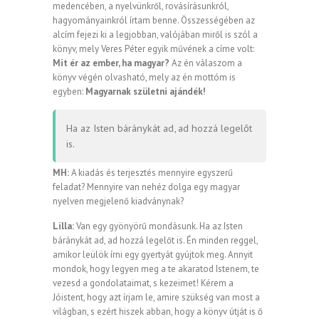
medencében, a nyelvünkről, rovásírásunkról,
hagyományainkról írtam benne. Összességében az
alcím fejezi ki a legjobban, valójában miről is szól a
könyv, mely Veres Péter egyik művének a címe volt:
Mit ér az ember, ha magyar?
Az én válaszom a
könyv végén olvasható, mely az én mottóm is
egyben:
Magyarnak születni ajándék!
Ha az Isten báránykát ad, ad hozzá legelőt
is.
MH:
A kiadás és terjesztés mennyire egyszerű
feladat? Mennyire van nehéz dolga egy magyar
nyelven megjelenő kiadványnak?
Lilla:
Van egy gyönyörű mondásunk. Ha az Isten
báránykát ad, ad hozzá legelőt is. Én minden reggel,
amikor leülök írni egy gyertyát gyújtok meg. Annyit
mondok, hogy legyen meg a te akaratod Istenem, te
vezesd a gondolataimat, s kezeimet! Kérem a
Jóistent, hogy azt írjam le, amire szükség van most a
világban, s ezért hiszek abban, hogy a könyv útját is ő