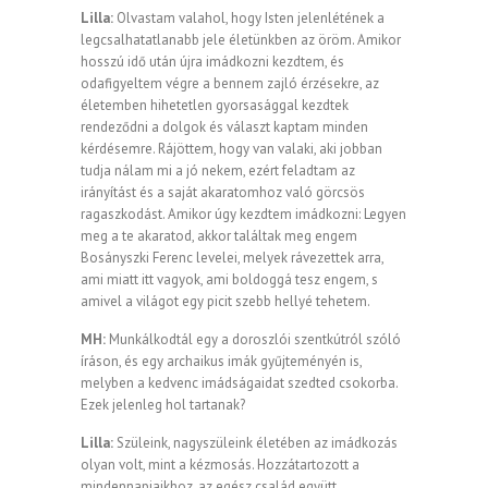
Lilla:
Olvastam valahol, hogy Isten jelenlétének a
legcsalhatatlanabb jele életünkben az öröm. Amikor
hosszú idő után újra imádkozni kezdtem, és
odafigyeltem végre a bennem zajló érzésekre, az
életemben hihetetlen gyorsasággal kezdtek
rendeződni a dolgok és választ kaptam minden
kérdésemre. Rájöttem, hogy van valaki, aki jobban
tudja nálam mi a jó nekem, ezért feladtam az
irányítást és a saját akaratomhoz való görcsös
ragaszkodást. Amikor úgy kezdtem imádkozni: Legyen
meg a te akaratod, akkor találtak meg engem
Bosányszki Ferenc levelei, melyek rávezettek arra,
ami miatt itt vagyok, ami boldoggá tesz engem, s
amivel a világot egy picit szebb hellyé tehetem.
MH:
Munkálkodtál egy a doroszlói szentkútról szóló
íráson, és egy archaikus imák gyűjteményén is,
melyben a kedvenc imádságaidat szedted csokorba.
Ezek jelenleg hol tartanak?
Lilla:
Szüleink, nagyszüleink életében az imádkozás
olyan volt, mint a kézmosás. Hozzátartozott a
mindennapjaikhoz, az egész család együtt