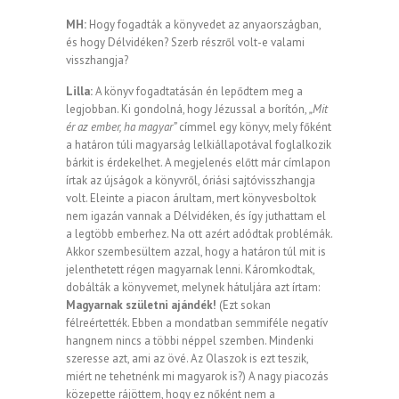
MH:
Hogy fogadták a könyvedet az anyaországban,
és hogy Délvidéken? Szerb részről volt-e valami
visszhangja?
Lilla:
A könyv fogadtatásán én lepődtem meg a
legjobban. Ki gondolná, hogy Jézussal a borítón,
„Mit
ér az ember, ha magyar”
címmel egy könyv, mely főként
a határon túli magyarság lelkiállapotával foglalkozik
bárkit is érdekelhet. A megjelenés előtt már címlapon
írtak az újságok a könyvről, óriási sajtóvisszhangja
volt. Eleinte a piacon árultam, mert könyvesboltok
nem igazán vannak a Délvidéken, és így juthattam el
a legtöbb emberhez. Na ott azért adódtak problémák.
Akkor szembesültem azzal, hogy a határon túl mit is
jelenthetett régen magyarnak lenni. Káromkodtak,
dobálták a könyvemet, melynek hátuljára azt írtam:
Magyarnak születni ajándék!
(Ezt sokan
félreértették. Ebben a mondatban semmiféle negatív
hangnem nincs a többi néppel szemben. Mindenki
szeresse azt, ami az övé. Az Olaszok is ezt teszik,
miért ne tehetnénk mi magyarok is?) A nagy piacozás
közepette rájöttem, hogy ez nőként nem a