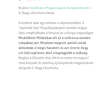
Itt jársz:
Kezdőlap
»
Magyarságunk Hungarikumunk
»
G. Nagy Lilla Imola interjú
A történet akár egy lehetne a népmeséinkből. A
“legkisebb lány”
Püspökladányból elindult világot
látni, meghódította a fényűző és csillogó nagyvilágot.
Modellként Milánóban élt és a szélrózsa minden
irányában járt. Mindene megvolt, amiről sokak
álmodnak, ő mégis hazatért és azt érezte, hogy
ott kell segítenie, ahol a legnagyobb a szükség.
Megírta a
Délvidék titkai. Mit ér az ember, ha magyar?
című könyvét, és jelenleg új könyvének megjelenésén
dolgozik G. Nagy Lilla Imola.