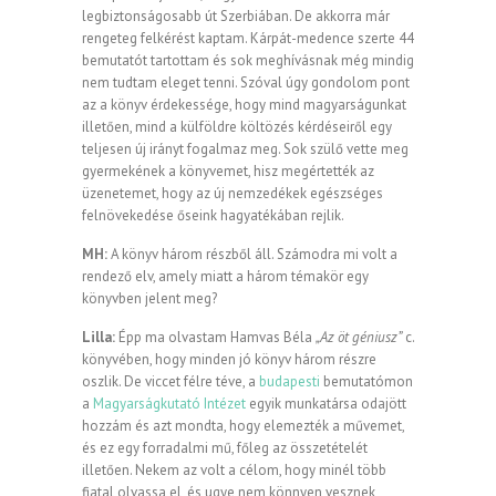
legbiztonságosabb út Szerbiában. De akkorra már
rengeteg felkérést kaptam. Kárpát-medence szerte 44
bemutatót tartottam és sok meghívásnak még mindig
nem tudtam eleget tenni. Szóval úgy gondolom pont
az a könyv érdekessége, hogy mind magyarságunkat
illetően, mind a külföldre költözés kérdéseiről egy
teljesen új irányt fogalmaz meg. Sok szülő vette meg
gyermekének a könyvemet, hisz megértették az
üzenetemet, hogy az új nemzedékek egészséges
felnövekedése őseink hagyatékában rejlik.
MH:
A könyv három részből áll. Számodra mi volt a
rendező elv, amely miatt a három témakör egy
könyvben jelent meg?
Lilla:
Épp ma olvastam Hamvas Béla
„Az öt géniusz”
c.
könyvében, hogy minden jó könyv három részre
oszlik. De viccet félre téve, a
budapesti
bemutatómon
a
Magyarságkutató Intézet
egyik munkatársa odajött
hozzám és azt mondta, hogy elemezték a művemet,
és ez egy forradalmi mű, főleg az összetételét
illetően. Nekem az volt a célom, hogy minél több
fiatal olvassa el, és ugye nem könnyen vesznek