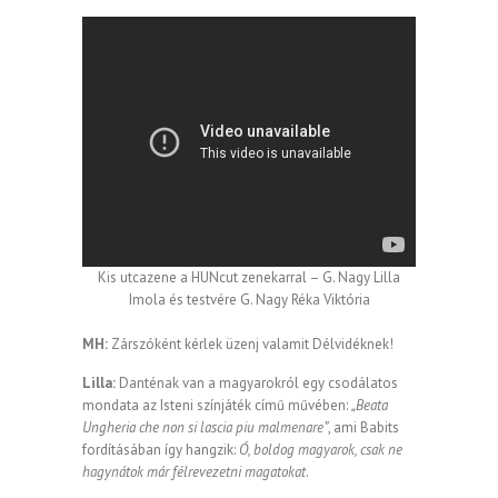
Kis utcazene a HUNcut zenekarral – G. Nagy Lilla
Imola és testvére G. Nagy Réka Viktória
MH:
Zárszóként kérlek üzenj valamit Délvidéknek!
Lilla:
Danténak van a magyarokról egy csodálatos
mondata az Isteni színjáték című művében:
„Beata
Ungheria che non si lascia piu malmenare”
, ami Babits
fordításában így hangzik:
Ó, boldog magyarok, csak ne
hagynátok már félrevezetni magatokat
.