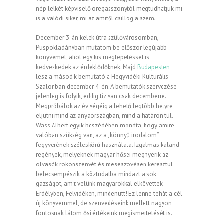
nép lelkét képviselő öregasszonytól megtudhatjuk mi
is a valódi siker, mi az amitől csillog a szem
.
December 3-án kelek útra szülővárosomban,
Püspökladányban mutatom be először legújabb
könyvemet, ahol egy kis meglepetéssel is
kedveskedek az érdeklődőknek. Majd
Budapesten
lesz a második bemutató a Hegyvidéki Kulturális
Szalonban december 4-én. A bemutatók szervezése
jelenleg is folyik, eddig tíz van csak decemberre.
Megpróbálok az év végéig a lehető legtöbb helyre
eljutni mind az anyaországban, mind a határon túl.
Wass Albert egyik beszédében mondta, hogy amire
valóban szükség van, az a „könnyű irodalom”
fegyverének széleskörű használata. Izgalmas kaland-
regények, melyeknek magyar hősei megnyerik az
olvasók rokonszenvét és meseszövésen keresztül
belecsempészik a köztudatba mindazt a sok
gazságot, amit velünk magyarokkal elkövettek
Erdélyben, Felvidéken, mindenütt! Ez lenne tehát a cél
új könyvemmel, de szenvedéseink mellett nagyon
fontosnak látom ősi értékeink megismertetését is.