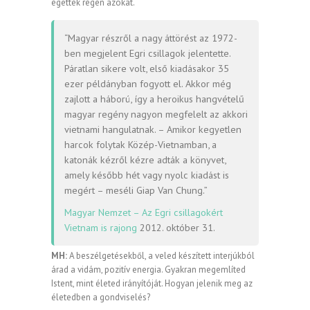
égették régen azokat.
“Magyar részről a nagy áttörést az 1972-
ben megjelent Egri csillagok jelentette.
Páratlan sikere volt, első kiadásakor 35
ezer példányban fogyott el. Akkor még
zajlott a háború, így a heroikus hangvételű
magyar regény nagyon megfelelt az akkori
vietnami hangulatnak. – Amikor kegyetlen
harcok folytak Közép-Vietnamban, a
katonák kézről kézre adták a könyvet,
amely később hét vagy nyolc kiadást is
megért – meséli Giap Van Chung.”
Magyar Nemzet – Az Egri csillagokért
Vietnam is rajong
2012. október 31.
MH:
A beszélgetésekből, a veled készített interjúkból
árad a vidám, pozitív energia. Gyakran megemlíted
Istent, mint életed irányítóját. Hogyan jelenik meg az
életedben a gondviselés?