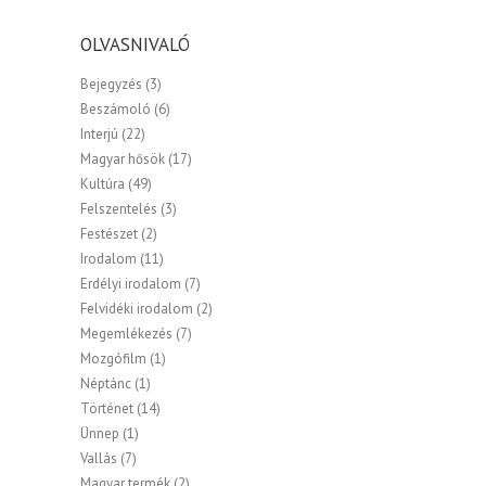
OLVASNIVALÓ
Bejegyzés
(3)
Beszámoló
(6)
Interjú
(22)
Magyar hősök
(17)
Kultúra
(49)
Felszentelés
(3)
Festészet
(2)
Irodalom
(11)
Erdélyi irodalom
(7)
Felvidéki irodalom
(2)
Megemlékezés
(7)
Mozgófilm
(1)
Néptánc
(1)
Történet
(14)
Ünnep
(1)
Vallás
(7)
Magyar termék
(2)