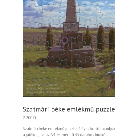
Szatmári béke emlékmű puzzle
2.200
Ft
Szatmári béke emlékmű puzzle. 4 éves kortól ajánljuk
a játékot, ezt az A4-es méretű 35 darabos kirakót.