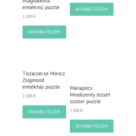
világháborús
emlékmű puzzle
KOSÁRBA TESZEM
2.200
Ft
KOSÁRBA TESZEM
Tiszacsécse Móricz
Zsigmond
emlékház puzzle
Máriapócs
Mindszenty József
2.200
Ft
szobor puzzle
2.200
Ft
KOSÁRBA TESZEM
KOSÁRBA TESZEM