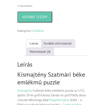
1 készleten
Szatmári
KOSÁRBA TESZEM
béke
emlékmű
puzzle
Kategória:
Emlékmű
mennyiség
Leírás
További információk
Vélemények (0)
Leírás
Kismajtény Szatmári béke
emlékmű puzzle
Kismajtény
Szatmári béke emlékmű puzzle az 1711.
április 29-én gróf Károlyi Sándor és gróf Pállfy János
császári tábornagy által
Nagykárolyban
aláírt – a
Rákóczi szabadságharcot lezáró –
Szatmári béke