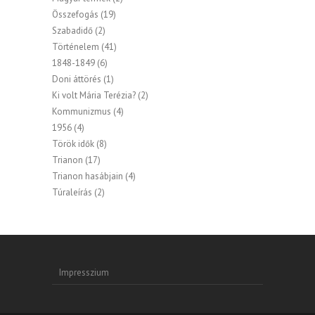
Összefogás
(19)
Szabadidő
(2)
Történelem
(41)
1848-1849
(6)
Doni áttörés
(1)
Ki volt Mária Terézia?
(2)
Kommunizmus
(4)
1956
(4)
Török idők
(8)
Trianon
(17)
Trianon hasábjain
(4)
Túraleírás
(2)
Impresszium