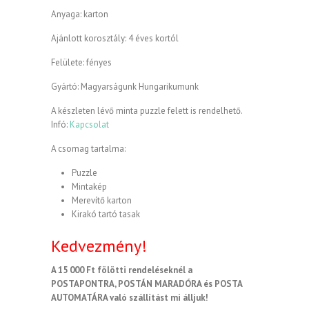
Anyaga: karton
Ajánlott korosztály: 4 éves kortól
Felülete: fényes
Gyártó: Magyarságunk Hungarikumunk
A készleten lévő minta puzzle felett is rendelhető.
Infó:
Kapcsolat
A csomag tartalma:
Puzzle
Mintakép
Merevítő karton
Kirakó tartó tasak
Kedvezmény!
A 15 000 Ft fölötti rendeléseknél a
POSTAPONTRA, POSTÁN MARADÓRA és POSTA
AUTOMATÁRA való szállítást mi álljuk!