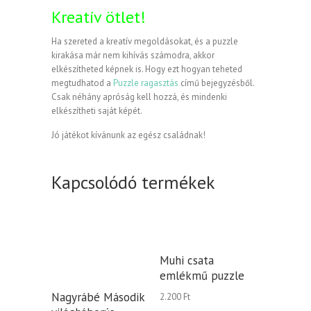
Kreatív ötlet!
Ha szereted a kreatív megoldásokat, és a puzzle
kirakása már nem kihívás számodra, akkor
elkészítheted képnek is. Hogy ezt hogyan teheted
megtudhatod a
Puzzle ragasztás
című bejegyzésből.
Csak néhány apróság kell hozzá, és mindenki
elkészítheti saját képét.
Jó játékot kívánunk az egész családnak!
Kapcsolódó termékek
Muhi csata
emlékmű puzzle
Nagyrábé Második
2.200
Ft