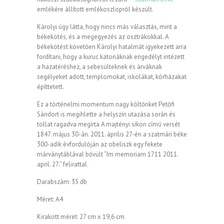
emlékére állított emlékoszlopról készült.
Károlyi úgy látta, hogy nincs más választás, mint a
békekötés, és a megegyezés az osztrákokkal. A
békekötést követően Károlyi hatalmát igyekezett arra
fordítani, hogy a kuruc katonáknak engedélyt intézett
a hazatéréshez, a sebesülteknek és árváknak
segélyeket adott, templomokat, iskolákat, kórházakat
építtetett.
Ez a történelmi momentum nagy költőnket Petőfi
Sándort is megihlette a helyszín utazása során és
tollat ragadva megírta A majtényi síkon című versét
1847. május 30-án. 2011. április 27-én a szatmári béke
300-adik évfordulóján az obeliszk egy fekete
márványtáblával bővült “Im memoriam 1711 2011.
april. 27.” felirattal.
Darabszám: 35 db
Méret: A4
Kirakott méret: 27 cm x 19,6 cm