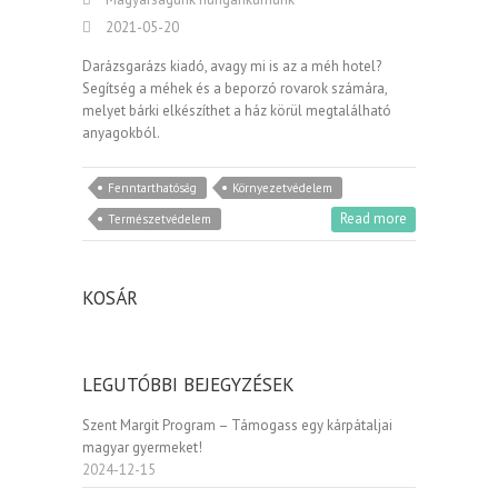
2021-05-20
Darázsgarázs kiadó, avagy mi is az a méh hotel?
Segítség a méhek és a beporzó rovarok számára,
melyet bárki elkészíthet a ház körül megtalálható
anyagokból.
Fenntarthatóság
Környezetvédelem
Read more
Természetvédelem
KOSÁR
LEGUTÓBBI BEJEGYZÉSEK
Szent Margit Program – Támogass egy kárpátaljai
magyar gyermeket!
2024-12-15