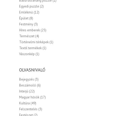
Baba ultrahang puzzle
(1)
Egyedi puzzle
(2)
Emlékmű
(12)
Épület
(8)
Festmény
(3)
Híres emberek
(25)
Természet
(4)
Történelmi térképek
(1)
Textil termékek
(1)
Vászonkép
(1)
OLVASNIVALÓ
Bejegyzés
(3)
Beszámoló
(6)
Interjú
(22)
Magyar hősök
(17)
Kultúra
(49)
Felszentelés
(3)
Festészet
(2)