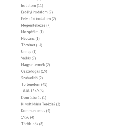
Irodalom
(11)
Erdélyi irodalom
(7)
Felvidéki irodalom
(2)
Megemlékezés
(7)
Mozgófilm
(1)
Néptánc
(1)
Történet
(14)
Ünnep
(1)
Vallás
(7)
Magyar termék
(2)
Összefogás
(19)
Szabadidő
(2)
Történelem
(41)
1848-1849
(6)
Doni áttörés
(1)
Ki volt Mária Terézia?
(2)
Kommunizmus
(4)
1956
(4)
Török idők
(8)