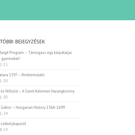
TÓBBI BEJEGYZÉSEK
Margit Program – Támogass egy kárpátaljai
 gyermeket!
2-15
Patara 1597 – filmbemutató
1-30
 és félhold – A Szent Kelemen Harangtorony
1-30
i Gábor – Hungarian History 1366-1699
1-24
 székelykapuról
8-19