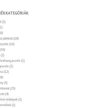
ÉKKATEGÓRIÁK
d
(2)
(1)
60)
tő játékok
(18)
 puzzle
(16)
(56)
k
(2)
ltrahang puzzle
(1)
 puzzle
(2)
mű
(12)
(8)
ny
(3)
emberek
(25)
zet
(4)
elmi térképek
(1)
termékek
(1)