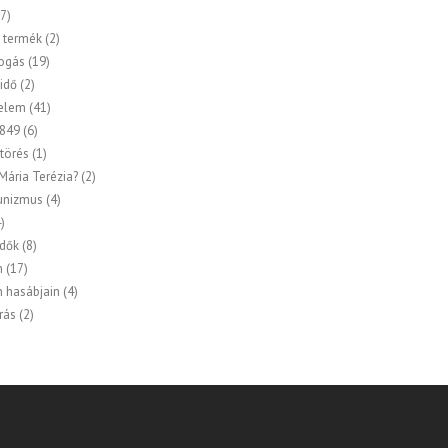
7)
 termék
(2)
ogás
(19)
idő
(2)
elem
(41)
849
(6)
törés
(1)
 Mária Terézia?
(2)
nizmus
(4)
)
idők
(8)
n
(17)
n hasábjain
(4)
rás
(2)