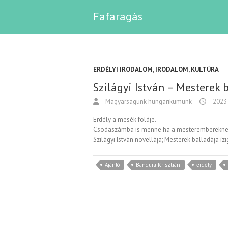
Fafaragás
ERDÉLYI IRODALOM
,
IRODALOM
,
KULTÚRA
Szilágyi István – Mesterek 
Magyarsagunk hungarikumunk
2023
Erdély a mesék földje.
Csodaszámba is menne ha a mesterembereknek 
Szilágyi István novellája; Mesterek balladája í
Ajánló
Bandura Krisztián
erdély