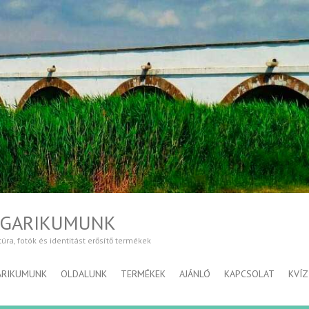
NGARIKUMUNK
a, fotók és identitást erősítő termékek
ARIKUMUNK
OLDALUNK
TERMÉKEK
AJÁNLÓ
KAPCSOLAT
KVÍZ