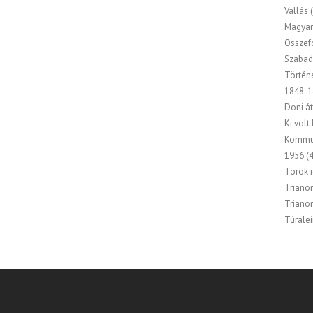
Vallás
(
Magyar
Összef
Szabad
Történ
1848-1
Doni át
Ki volt
Kommu
1956
(4
Török 
Triano
Triano
Túraleí