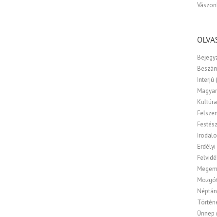
Vászon
OLVA
Bejegy
Beszá
Interjú
Magyar
Kultúr
Felsze
Festés
Irodal
Erdélyi
Felvidé
Megem
Mozgóf
Néptán
Történ
Ünnep