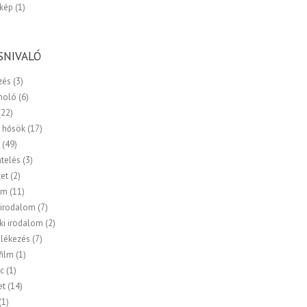
kép
(1)
SNIVALÓ
zés
(3)
moló
(6)
(22)
 hősök
(17)
a
(49)
ntelés
(3)
zet
(2)
om
(11)
 irodalom
(7)
ki irodalom
(2)
lékezés
(7)
ilm
(1)
c
(1)
et
(14)
(1)