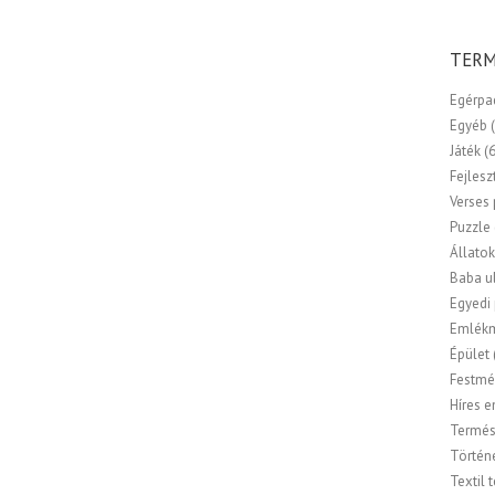
TERM
Egérpa
Egyéb
Játék
(
Fejlesz
Verses
Puzzle
Állato
Baba u
Egyedi
Emlék
Épület
Festmé
Híres 
Termés
Történ
Textil 