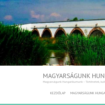
MAGYARSÁGUNK HU
Magyarságunk Hungarikumunk – Történetek, kultúr
KEZDŐLAP
MAGYARSÁGUNK HUNG