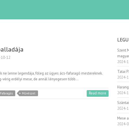
LEGU
balladája
Szent 
magyar
-10-12
2024-1
Tatai 
ne lenne legendája, főleg az ügyes ács-fafaragó mestereknek.
2024-1
zig-vérig erdélyi mese, de annál lényegesen több…
Harang
2024-1
Read more
Fafaragás
Művészet
Szánta
2024-1
Mese a
2024-0