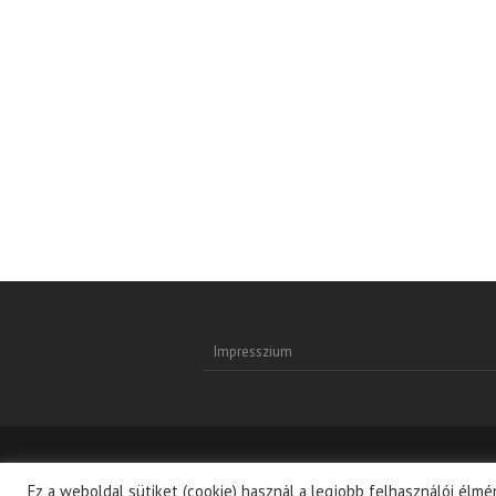
Impresszium
Copyright © 2026
Magyarságunk Hungarikumu
Ez a weboldal sütiket (cookie) használ a legjobb felhasználói élm
by:
WordPress