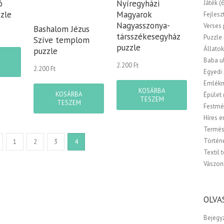
ó
Nyíregyházi
Játék
(
zle
Magyarok
Fejlesz
Nagyasszonya-
Verses
Bashalom Jézus
társszékesegyház
Puzzle
Szíve templom
puzzle
Állato
puzzle
Baba u
2.200
Ft
2.200
Ft
Egyedi
Emlék
KOSÁRBA
KOSÁRBA
Épület
TESZEM
TESZEM
Festmé
Híres 
Termés
Történ
1
2
3
4
Textil 
Vászon
OLVA
Bejegy