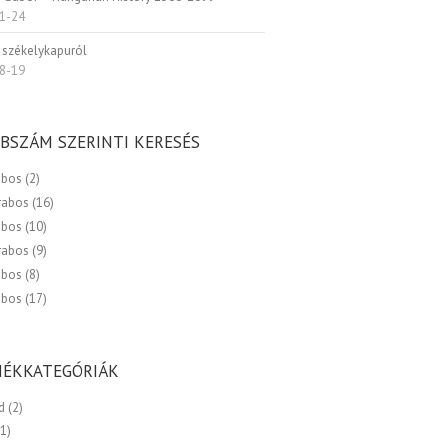
1-24
 székelykapuról
8-19
BSZÁM SZERINTI KERESÉS
abos
(2)
rabos
(16)
abos
(10)
rabos
(9)
abos
(8)
abos
(17)
ÉKKATEGÓRIÁK
d
(2)
(1)