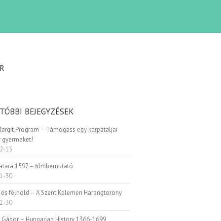
R
TÓBBI BEJEGYZÉSEK
Margit Program – Támogass egy kárpátaljai
 gyermeket!
2-15
Patara 1597 – filmbemutató
1-30
 és félhold – A Szent Kelemen Harangtorony
1-30
i Gábor – Hungarian History 1366-1699