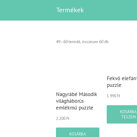
Termékek
Sorted
49–60 termék, összesen 60 db
by
popularity
Fekvő elefán
puzzle
Nagyrábé Második
1.990
Ft
világháborús
emlékmű puzzle
KOSÁRBA
TESZEM
2.200
Ft
KOSÁRBA