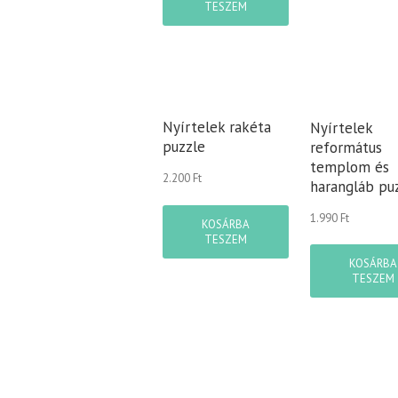
TESZEM
Nyírtelek rakéta
Nyírtelek
puzzle
református
templom és
2.200
Ft
harangláb pu
1.990
Ft
KOSÁRBA
TESZEM
KOSÁRBA
TESZEM