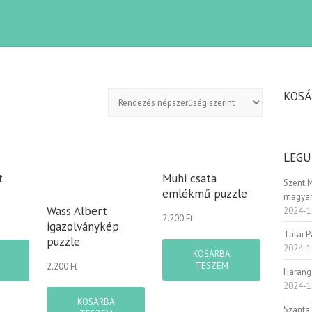
KOSÁ
LEGU
Muhi csata
t
Szent 
emlékmű puzzle
magyar
Wass Albert
2024-1
2.200
Ft
igazolványkép
Tatai 
puzzle
2024-1
KOSÁRBA
TESZEM
2.200
Ft
Harang
2024-1
KOSÁRBA
Szánta