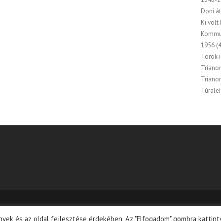
Doni át
Ki volt
Kommu
1956
(4
Török 
Triano
Triano
Túraleí
nk
|
Adatkezelési tájékoztató
| Theme by:
Theme Horse
| Powered
ények és az oldal fejlesztése érdekében. Az "Elfogadom" gombra kattint