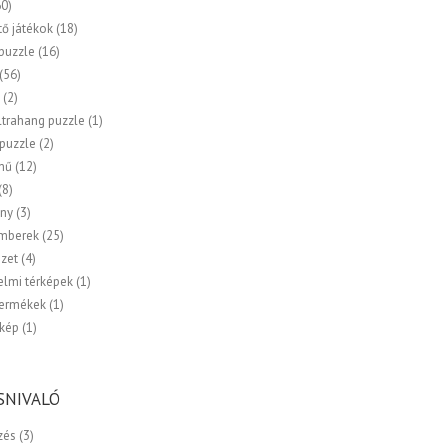
60)
tő játékok
(18)
 puzzle
(16)
(56)
k
(2)
ltrahang puzzle
(1)
 puzzle
(2)
mű
(12)
(8)
ny
(3)
emberek
(25)
zet
(4)
elmi térképek
(1)
termékek
(1)
kép
(1)
SNIVALÓ
zés
(3)