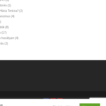
törés
(1)
 Mária Terézia?
(2)
nizmus
(4)
)
idők
(8)
n
(17)
n hasábjain
(4)
rás
(2)
va