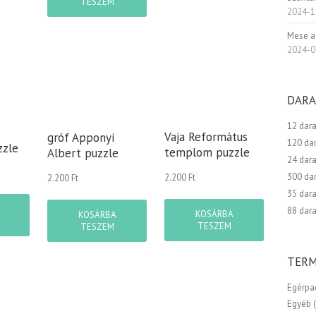
TESZEM
2024-1
Mese a
2024-0
DARA
12 dar
Vaja Református
gróf Apponyi
120 da
zzle
templom puzzle
Albert puzzle
24 dar
300 da
2.200
Ft
2.200
Ft
35 dar
88 dar
KOSÁRBA
KOSÁRBA
TESZEM
TESZEM
TERM
Egérpa
Egyéb