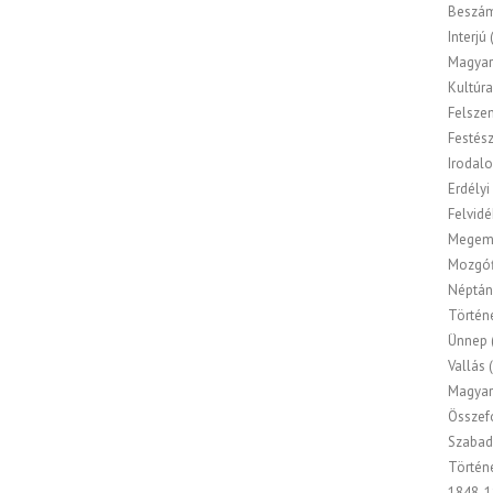
Beszá
Interjú
Magyar
Kultúr
Felsze
Festés
Irodal
Erdélyi
Felvidé
Megem
Mozgóf
Néptán
Történ
Ünnep
Vallás
(
Magyar
Összef
Szabad
Történ
1848-1