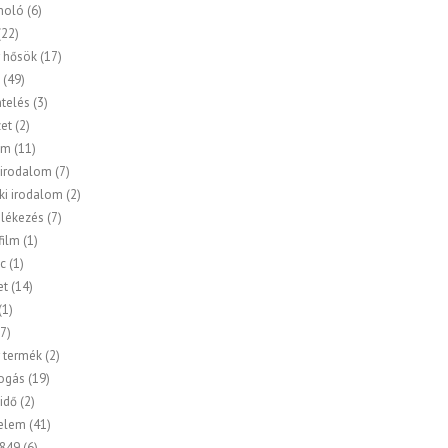
moló
(6)
(22)
 hősök
(17)
a
(49)
ntelés
(3)
zet
(2)
om
(11)
 irodalom
(7)
ki irodalom
(2)
lékezés
(7)
ilm
(1)
c
(1)
et
(14)
(1)
7)
 termék
(2)
ogás
(19)
idő
(2)
elem
(41)
849
(6)