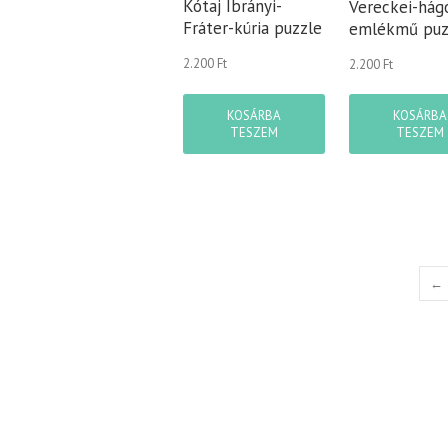
Kótaj Ibrányi-
Vereckei-hág
Fráter-kúria puzzle
emlékmű puz
2.200
Ft
2.200
Ft
KOSÁRBA
KOSÁRBA
TESZEM
TESZEM
←