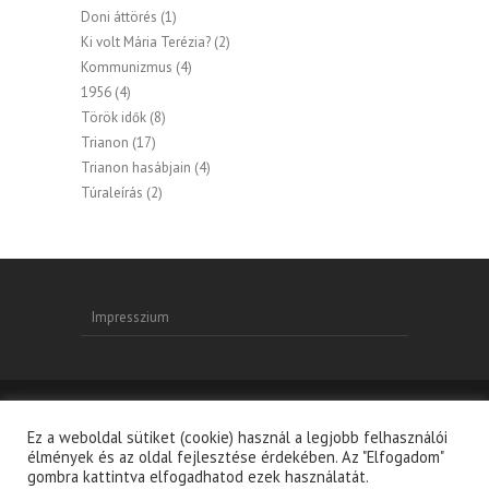
Doni áttörés
(1)
Ki volt Mária Terézia?
(2)
Kommunizmus
(4)
1956
(4)
Török idők
(8)
Trianon
(17)
Trianon hasábjain
(4)
Túraleírás
(2)
Impresszium
Ez a weboldal sütiket (cookie) használ a legjobb felhasználói
Copyright © 2026
Magyarságunk Hungarikumunk
|
élmények és az oldal fejlesztése érdekében. Az "Elfogadom"
Adatkezelési tájékoztató
| Theme by:
Theme Horse
|
gombra kattintva elfogadhatod ezek használatát.