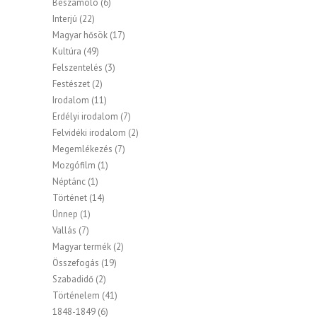
Beszámoló
(6)
Interjú
(22)
Magyar hősök
(17)
Kultúra
(49)
Felszentelés
(3)
Festészet
(2)
Irodalom
(11)
Erdélyi irodalom
(7)
Felvidéki irodalom
(2)
Megemlékezés
(7)
Mozgófilm
(1)
Néptánc
(1)
Történet
(14)
Ünnep
(1)
Vallás
(7)
Magyar termék
(2)
Összefogás
(19)
Szabadidő
(2)
Történelem
(41)
1848-1849
(6)