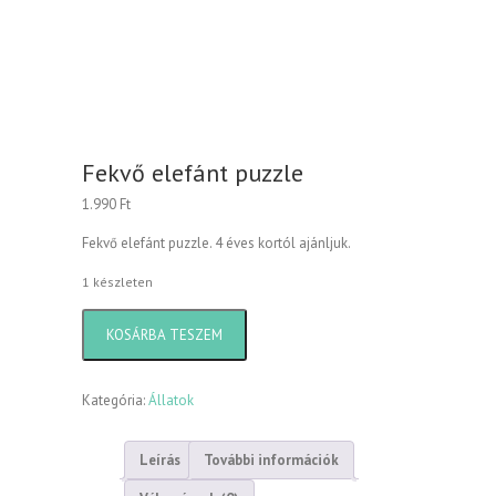
Fekvő elefánt puzzle
1.990
Ft
Fekvő elefánt puzzle. 4 éves kortól ajánljuk.
1 készleten
Fekvő
KOSÁRBA TESZEM
elefánt
puzzle
mennyiség
Kategória:
Állatok
Leírás
További információk