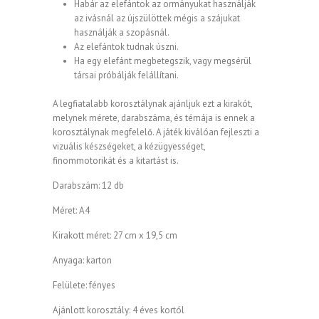
Habár az elefántok az ormányukat használják
az ivásnál az újszülöttek mégis a szájukat
használják a szopásnál.
Az elefántok tudnak úszni.
Ha egy elefánt megbetegszik, vagy megsérül
társai próbálják felállítani.
A legfiatalabb korosztálynak ajánljuk ezt a kirakót,
melynek mérete, darabszáma, és témája is ennek a
korosztálynak megfelelő. A játék kiválóan fejleszti a
vizuális készségeket, a kézügyességet,
finommotorikát és a kitartást is.
Darabszám: 12 db
Méret: A4
Kirakott méret: 27 cm x 19,5 cm
Anyaga: karton
Felülete: fényes
Ajánlott korosztály: 4 éves kortól