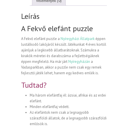
Vélemények (0)
Leírás
A Fekvő elefánt puzzle
A Fekvő elefánt puzzle a
Nyíregyházi Állatpark
éppen
lustálkodó lakójáról készült. Játékunkat 4 éves kortól
ajánljuk a legkisebb állatbarátoknak. Számukra a
kirakók méretei és darabszáma a fejlettségüknek
éppen megfelelő. Ha már járt
Nyíregyházán
a
Vadasparkban, akkor a puzzle nem csak egy remek
fejlesztő játék lehet, hanem egy kedves emlék is.
Tudtad?
Ma három elefántfaj él: ázsiai, afrikai és az erdei
elefánt.
Minden elefántfaj védett.
Az elefántok nem csak a legnagyobb
szárazföldi állatok, de a legnagyobb szárazföldi
emlősök is.