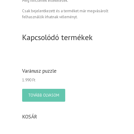
Még nincsenek értékelések.
Csak bejelentkezett és a terméket már megvásárolt
felhasználók írhatnak véleményt.
Kapcsolódó termékek
Varánusz puzzle
1.990
Ft
TOVÁBB OLVASOM
KOSÁR