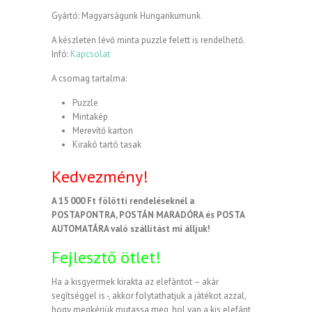
Gyártó: Magyarságunk Hungarikumunk
A készleten lévő minta puzzle felett is rendelhető.
Infó:
Kapcsolat
A csomag tartalma:
Puzzle
Mintakép
Merevítő karton
Kirakó tartó tasak
Kedvezmény!
A 15 000 Ft fölötti rendeléseknél a
POSTAPONTRA, POSTÁN MARADÓRA és POSTA
AUTOMATÁRA való szállítást mi álljuk!
Fejlesztő ötlet!
Ha a kisgyermek kirakta az elefántot – akár
segítséggel is -, akkor folytathatjuk a játékot azzal,
hogy megkérjük mutassa meg, hol van a kis elefánt