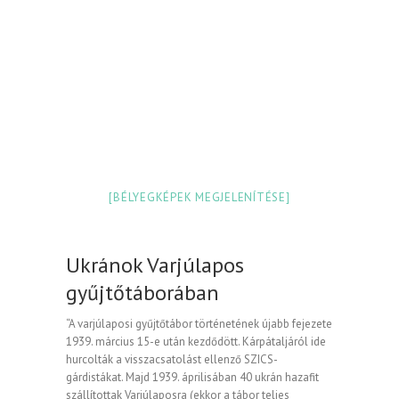
[BÉLYEGKÉPEK MEGJELENÍTÉSE]
Ukránok Varjúlapos
gyűjtőtáborában
“A varjúlaposi gyűjtőtábor történetének újabb fejezete
1939. március 15-e után kezdődött. Kárpátaljáról ide
hurcolták a visszacsatolást ellenző SZICS-
gárdistákat. Majd 1939. áprilisában 40 ukrán hazafit
szállítottak Varjúlaposra (ekkor a tábor teljes