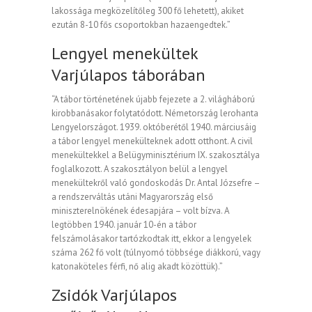
lakossága megközelítőleg 300 fő lehetett), akiket
ezután 8-10 fős csoportokban hazaengedtek.”
Lengyel menekültek
Varjúlapos táborában
“A tábor történetének újabb fejezete a 2. világháború
kirobbanásakor folytatódott. Németország lerohanta
Lengyelországot. 1939. októberétől 1940. márciusáig
a tábor lengyel menekülteknek adott otthont. A civil
menekültekkel a Belügyminisztérium IX. szakosztálya
foglalkozott. A szakosztályon belül a lengyel
menekültekről való gondoskodás Dr. Antal Józsefre –
a rendszerváltás utáni Magyarország első
miniszterelnökének édesapjára – volt bízva. A
legtöbben 1940. január 10-én a tábor
felszámolásakor tartózkodtak itt, ekkor a lengyelek
száma 262 fő volt (túlnyomó többsége diákkorú, vagy
katonaköteles férfi, nő alig akadt közöttük).”
Zsidók Varjúlapos