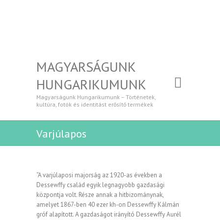
MAGYARSÁGUNK
HUNGARIKUMUNK
Magyarságunk Hungarikumunk – Történetek,
kultúra, fotók és identitást erősítő termékek
Varjúlapos
“A varjúlaposi majorság az 1920-as években a
Dessewffy család egyik legnagyobb gazdasági
központja volt. Része annak a hitbizománynak,
amelyet 1867-ben 40 ezer kh-on Dessewffy Kálmán
gróf alapított. A gazdaságot irányító Dessewffy Aurél