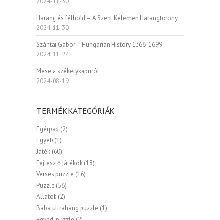
2024-11-30
Harang és félhold – A Szent Kelemen Harangtorony
2024-11-30
Szántai Gábor – Hungarian History 1366-1699
2024-11-24
Mese a székelykapuról
2024-08-19
TERMÉKKATEGÓRIÁK
Egérpad
(2)
Egyéb
(1)
Játék
(60)
Fejlesztő játékok
(18)
Verses puzzle
(16)
Puzzle
(56)
Állatok
(2)
Baba ultrahang puzzle
(1)
Egyedi puzzle
(2)