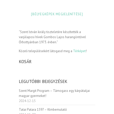
[BÉLYEGKÉPEK MEGJELENÍTÉSE]
“Szent István király tiszteletére készítették a
varjúlaposi hívek Gombos Lajos harangöntővel
Őrbottyánban 1973. évben.”
Közeli településekért látogasd meg a
Térképet
!
KOSÁR
LEGUTÓBBI BEJEGYZÉSEK
Szent Margit Program – Támogass egy kárpátaljai
magyar gyermeket!
2024-12-15
Tatai Patara 1597 – filmbemutató