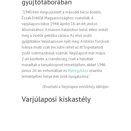
gyűjtőtáborában
“1940-ben megszületett a második bécsi döntés,
Észak-Erdélyt Magyarországhoz csatolták. A
varjúlaposi tábor 1944. április 16-án ért utolsó
állomásához. A trianoni határokon belül ekkor indult
meg a zsidók gettóba zárása. Az első zsidó
gyűjtőtábor Varjúlaposon nyílt meg. A hiteles források
hiánya miatt csak becsülni lehet az itt fogvatartott
zsidó származásúak számát. Varjúlapost már május
2-án kiürítette a csendőrség, csak a halottak
maradtak a tanyaközpont temetőjében, akiket 1946.
június 26-án exhumáltak és
Nyíregyháza
izraelita
temetőjében helyeztek örök nyugalomra.”
Olvasható a Varjúlaposi emlékhely tábláján.
Varjúlaposi kiskastély