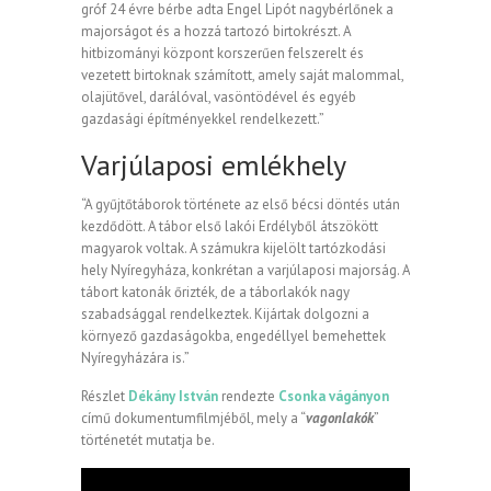
gróf 24 évre bérbe adta Engel Lipót nagybérlőnek a
majorságot és a hozzá tartozó birtokrészt. A
hitbizományi központ korszerűen felszerelt és
vezetett birtoknak számított, amely saját malommal,
olajütővel, darálóval, vasöntödével és egyéb
gazdasági építményekkel rendelkezett.”
Varjúlaposi emlékhely
“A gyűjtőtáborok története az első bécsi döntés után
kezdődött. A tábor első lakói Erdélyből átszökött
magyarok voltak. A számukra kijelölt tartózkodási
hely Nyíregyháza, konkrétan a varjúlaposi majorság. A
tábort katonák őrizték, de a táborlakók nagy
szabadsággal rendelkeztek. Kijártak dolgozni a
környező gazdaságokba, engedéllyel bemehettek
Nyíregyházára is.”
Részlet
Dékány István
rendezte
Csonka vágányon
című dokumentumfilmjéből, mely a “
vagonlakók
”
történetét mutatja be.