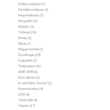
Erdélyi irodalom
(7)
Felvidéki irodalom
(2)
Megemlékezés
(7)
Mozgófilm
(1)
Néptánc
(1)
Történet
(14)
Ünnep
(1)
Vallás
(7)
Magyar termék
(2)
Összefogás
(19)
Szabadidő
(2)
Történelem
(41)
1848-1849
(6)
Doni áttörés
(1)
Ki volt Mária Terézia?
(2)
Kommunizmus
(4)
1956
(4)
Török idők
(8)
Trianon
(17)