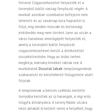
felvonó Csigaszerkezetet helyezték el a
toronyból kiálló vastag fenyőszál végén. A
munkát azonban szombaton befejezni nem
lehetett és az vasárnap kora hajnaltól is
folyt, míg minden műszaki és biztonsági
intézkedés meg nem történt. Lenn az utcán a
város hatalmas emelőgépét helyezték el,
amely a toronyból kiálló fenyőszál
csigaszerkezetével került a drótkötéllel
összeköttetésbe. Hogy az óriási terhet
megbírja, márvány köveket raktak reá. A
munkálatok
Dosztál Jakab
templomgondnok
szakavatott és körültekintő felügyelete alatt
folytak.
A templomnak a bencés székház melletti
tornyába kerültek az új harangok, a régi erős
tölgyfa állványokra. A torony Nádor utcára
néző ablakát ki kellett venni a helyéből, hogy