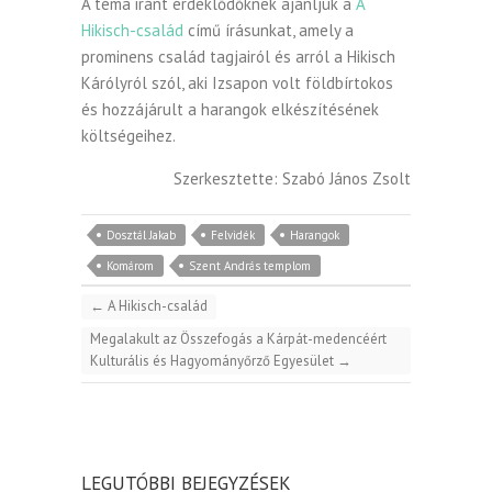
A téma iránt érdeklődőknek ajánljuk a
A
Hikisch-család
című írásunkat, amely a
prominens család tagjairól és arról a Hikisch
Kárólyról szól, aki Izsapon volt földbírtokos
és hozzájárult a harangok elkészítésének
költségeihez.
Szerkesztette: Szabó János Zsolt
Dosztál Jakab
Felvidék
Harangok
Komárom
Szent András templom
←
A Hikisch-család
Megalakult az Összefogás a Kárpát-medencéért
Kulturális és Hagyományőrző Egyesület
→
LEGUTÓBBI BEJEGYZÉSEK