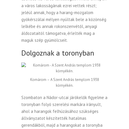
a város lakosságának ezrei vettek részt;
jeléül annak, hogy a harang-mozgalom
gyökérszálai mélyen nyúltak bele a közönség
lelkébe és annak rokonszenvétől, anyagi
áldozataitól támogatva, érlelték mag a
maguk szép gyümölcseit.
Dolgoznak a toronyban
Komárom – A Szent András templom 1938
környékén.
Szombaton a Nádor-utcai járókelők figyelme a
toronyban folyó szerelési markára irányult,
ahol a harangok felhúzásához szükséges
állványzatot készítették hatalmas
gerendákból, majd a harangokat a toronyba