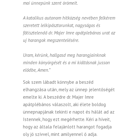
mai ünnepünk szent örömeit.
A katolikus autonom hitközség nevében felkérem
szeretett lelkipásztorunkat, nagyságos és
főtisztelendő dr. Majer Imre apátplebános urat az
uj harangok megszentelésére.
Uram, kérünk, hallgasd meg harangjainknak
minden könyörgését és a mi kiáltásnak jusson
elődbe, Amen.”
Sok szem lábadt könnybe a beszéd
elhangzása után, mely az ünnep jelentőségét
emelte ki. A beszédre dr. Majer Imre
apátplébános válaszolt, aki élete boldog
ünnepnapjának tekinti e napot és hálát ad az
Istennek, hogy ezt megérhette. Kéri a híveit,
hogy az általa felajánlott harangot fogadja
oly jó szívvel, mint amilyennel ő adja.