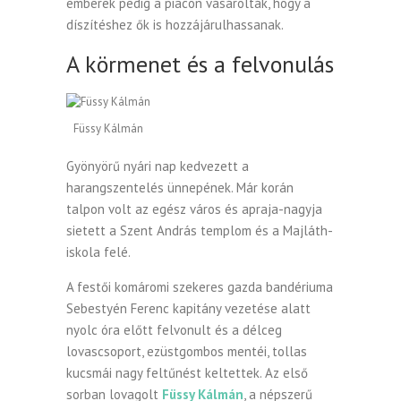
emberek pedig a piacon vásárolták, hogy a
díszítéshez ők is hozzájárulhassanak.
A körmenet és a felvonulás
Füssy Kálmán
Gyönyörű nyári nap kedvezett a
harangszentelés ünnepének. Már korán
talpon volt az egész város és apraja-nagyja
sietett a Szent András templom és a Majláth-
iskola felé.
A festői komáromi szekeres gazda bandériuma
Sebestyén Ferenc kapitány vezetése alatt
nyolc óra előtt felvonult és a délceg
lovascsoport, ezüstgombos mentéi, tollas
kucsmái nagy feltűnést keltettek. Az első
sorban lovagolt
Füssy Kálmán
, a népszerű