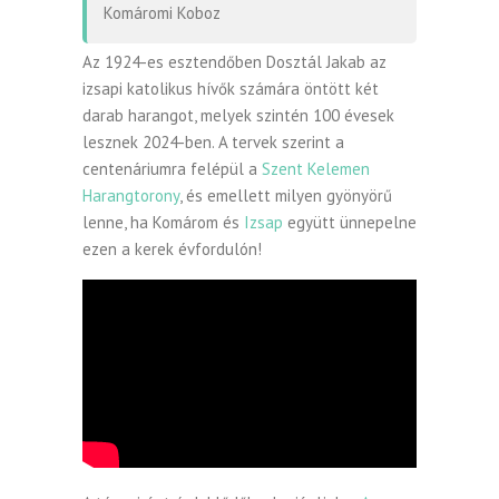
Komáromi Koboz
Az 1924-es esztendőben Dosztál Jakab az
izsapi katolikus hívők számára öntött két
darab harangot, melyek szintén 100 évesek
lesznek 2024-ben. A tervek szerint a
centenáriumra felépül a
Szent Kelemen
Harangtorony
, és emellett milyen gyönyörű
lenne, ha Komárom és
Izsap
együtt ünnepelne
ezen a kerek évfordulón!