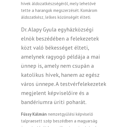
hívek áldozatkészségéről, mely lehetővé
tette a harangok megszerzését. Komárom
áldozatkész, lelkes közönségét élteti.
Dr. Alapy Gyula egyházközségi
elnök beszédében a felekezetek
közt való békességet élteti,
amelynek ragyogó példája a mai
ünnep is, amely nem csupán a
katolikus hívek, hanem az egész
város ünnepe. A testvérfelekezetek
megjelent képviselőire és a
bandériumra üriti poharát.
Füssy Kálmán
nemzetgyűlési képviselő
talpraesett szép beszédben a magyarság