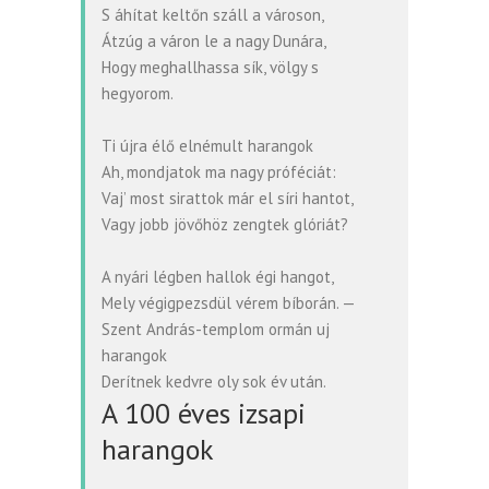
S áhítat keltőn száll a városon,
Átzúg a váron le a nagy Dunára,
Hogy meghallhassa sík, völgy s
hegyorom.
Ti újra élő elnémult harangok
Ah, mondjatok ma nagy próféciát:
Vaj’ most sirattok már el síri hantot,
Vagy jobb jövőhöz zengtek glóriát?
A nyári légben hallok égi hangot,
Mely végigpezsdül vérem bíborán. —
Szent András-templom ormán uj
harangok
Derítnek kedvre oly sok év után.
A 100 éves izsapi
harangok