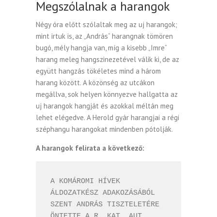
Megszólalnak a harangok
Négy óra előtt szólaltak meg az uj harangok;
mint irtuk is, az „András“ harangnak tömören
bugó, mély hangja van, míg a kisebb „Imre“
harang meleg hangszinezetével válik ki, de az
együtt hangzás tökéletes mind a három
harang között. A közönség az utcákon
megállva, sok helyen könnyezve hallgatta az
uj harangok hangját és azokkal méltán meg
lehet elégedve. A Herold gyár harangjai a régi
széphangu harangokat mindenben pótolják.
A harangok felirata a következő:
A KOMÁROMI HÍVEK 
ÁLDOZATKÉSZ ADAKOZÁSÁBÓL 
SZENT ANDRÁS TISZTELETÉRE 
ÖNTETTE A R. KAT. AUT. 
