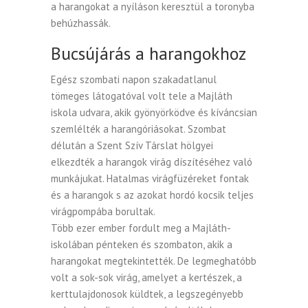
a harangokat a nyíláson keresztül a toronyba
behúzhassák.
Bucsújárás a harangokhoz
Egész szombati napon szakadatlanul
tömeges látogatóval volt tele a Majláth
iskola udvara, akik gyönyörködve és kíváncsian
szemlélték a harangóriásokat. Szombat
délután a Szent Szív Társlat hölgyei
elkezdték a harangok virág díszítéséhez való
munkájukat. Hatalmas virágfüzéreket fontak
és a harangok s az azokat hordó kocsik teljes
virágpompába borultak.
Több ezer ember fordult meg a Majláth-
iskolában pénteken és szombaton, akik a
harangokat megtekintették. De legmeghatóbb
volt a sok-sok virág, amelyet a kertészek, a
kerttulajdonosok küldtek, a legszegényebb