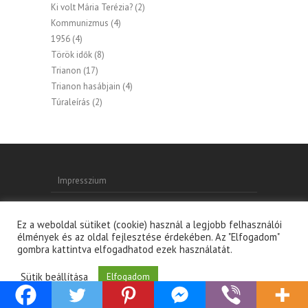
Ki volt Mária Terézia?
(2)
Kommunizmus
(4)
1956
(4)
Török idők
(8)
Trianon
(17)
Trianon hasábjain
(4)
Túraleírás
(2)
Impresszium
Ez a weboldal sütiket (cookie) használ a legjobb felhasználói
élmények és az oldal fejlesztése érdekében. Az "Elfogadom"
gombra kattintva elfogadhatod ezek használatát.
Copyright © 2026
Magyarságunk Hungarikumunk
|
Sütik beállítása
Elfogadom
Adatkezelési tájékoztató
| Theme by:
Theme Horse
|
Powered by:
WordPress