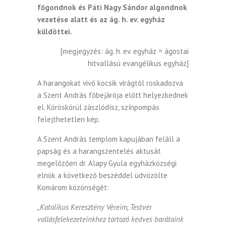
főgondnok és Páti Nagy Sándor algondnok
vezetése alatt és az ág. h. ev. egyház
küldöttei.
[megjegyzés: ág. h. ev. egyház = ágostai
hitvallású evangélikus egyház]
A harangokat vivő kocsik virágtól roskadozva
a Szent András főbejárója előtt helyezkednek
el. Köröskörül zászlódísz, színpompás
felejthetetlen kép.
A Szent András templom kapujában feláll a
papság és a harangszentelés aktusát
megelőzően dr. Alapy Gyula egyházközségi
elnök a következő beszéddel üdvözölte
Komárom közönségét:
„Katolikus Keresztény Véreim, Testvér
vallásfelekezeteinkhez tartozó kedves barátaink