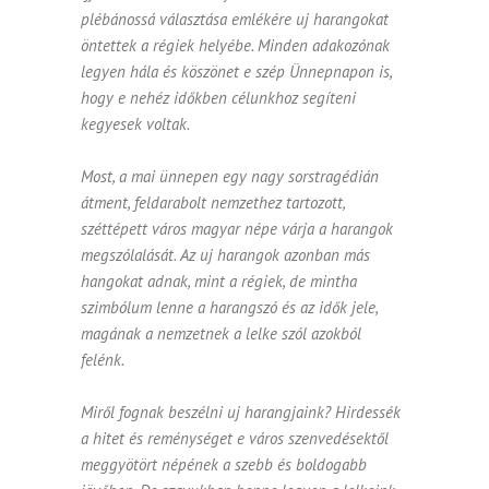
plébánossá választása emlékére uj harangokat
öntettek a régiek helyébe. Minden adakozónak
legyen hála és köszönet e szép Ünnepnapon is,
hogy e nehéz időkben célunkhoz segíteni
kegyesek voltak.
Most, a mai ünnepen egy nagy sorstragédián
átment, feldarabolt nemzethez tartozott,
széttépett város magyar népe várja a harangok
megszólalását. Az uj harangok azonban más
hangokat adnak, mint a régiek, de mintha
szimbólum lenne a harangszó és az idők jele,
magának a nemzetnek a lelke szól azokból
felénk.
Miről fognak beszélni uj harangjaink? Hirdessék
a hitet és reménységet e város szenvedésektől
meggyötört népének a szebb és boldogabb