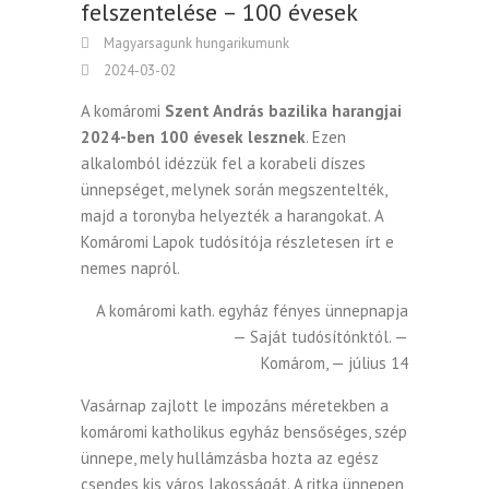
felszentelése – 100 évesek
Magyarsagunk hungarikumunk
2024-03-02
A komáromi
Szent András bazilika harangjai
2024-ben 100 évesek lesznek
. Ezen
alkalomból idézzük fel a korabeli díszes
ünnepséget, melynek során megszentelték,
majd a toronyba helyezték a harangokat. A
Komáromi Lapok tudósítója részletesen írt e
nemes napról.
A komáromi kath. egyház fényes ünnepnapja
— Saját tudósítónktól. —
Komárom, — július 14
Vasárnap zajlott le impozáns méretekben a
komáromi katholikus egyház bensőséges, szép
ünnepe, mely hullámzásba hozta az egész
csendes kis város lakosságát. A ritka ünnepen