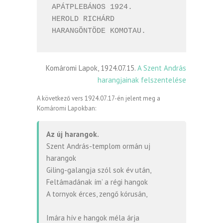
APÁTPLEBÁNOS 1924. 

HEROLD RICHÁRD 
HARANGÖNTÖDE KOMOTAU. 
Komáromi Lapok, 1924.07.15.
A Szent András
harangjainak felszentelése
A következő vers 1924.07.17-én jelent meg a
Komáromi Lapokban:
Az új harangok.
Szent András-templom ormán uj
harangok
Giling-galangja szól sok év után,
Feltámadának ím’ a régi hangok
A tornyok érces, zengő kórusán,
Imára hív e hangok méla árja