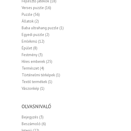
Fejlesztő játékok
(18)
Verses puzzle
(16)
Puzzle
(56)
Állatok
(2)
Baba ultrahang puzzle
(1)
Egyedi puzzle
(2)
Emlékmű
(12)
Épület
(8)
Festmény
(3)
Híres emberek
(25)
Természet
(4)
Történelmi térképek
(1)
Textil termékek
(1)
Vászonkép
(1)
OLVASNIVALÓ
Bejegyzés
(3)
Beszámoló
(6)
Interjú
(22)