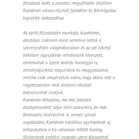
félszázad alatt, a nemzeti megujhodás idejében
Komárom városa eljutott fejlődése és felvirágzása
legszebb szakaszához.
Az építő félszázadév munkája, küzdelmei,
alkotásai csaknem mind semmivé lettek a
szerencsétlen világháborúban és az azt kővető
békében úgyszólván mindenünk elveszett,
elnémultak a Szent András harangjai is,
mindnyájunktól megsiratva és meggyászolva,
mintha csak megéreztük volna, hogy akkor már a
végzetszerűen ránk zuhanni készülő
balsorsunkat siratjuk.
Komárom áldozatos, ma már jobbára
elszegényedett népe kérő szavunkra, de más
felekezetű testvéreink is, nemes szivük
sugallatára, Komárom katolikus egyházának uj
lelki­pásztora e kis városban töltött boldog
ifjúkorának emlékei nyomán szent áldozatból